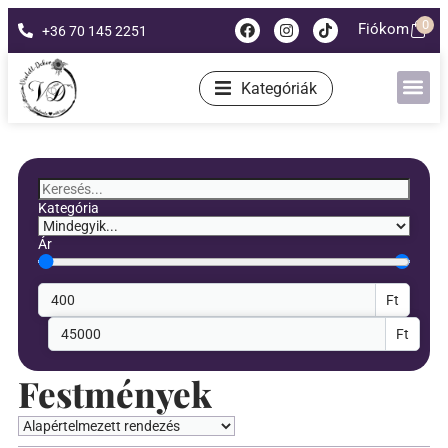
0
Fiókom
+36 70 145 2251
Kategóriák
Kategória
Ár
Ft
Ft
Festmények