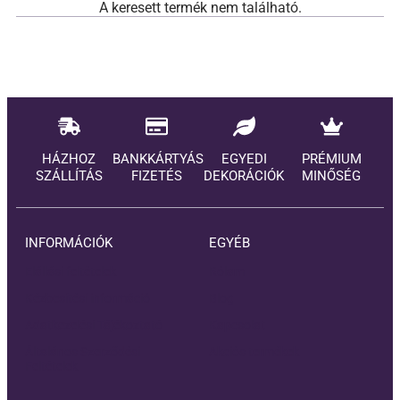
A keresett termék nem található.
HÁZHOZ
BANKKÁRTYÁS
EGYEDI
PRÉMIUM
SZÁLLÍTÁS
FIZETÉS
DEKORÁCIÓK
MINŐSÉG
INFORMÁCIÓK
EGYÉB
Elállási feltételek
Rólam
Kézbesítési információ
Blog
Adatkezelési Tájékoztató
Kapcsolat
Általános Szerződési
Akciós termékek
Feltételek