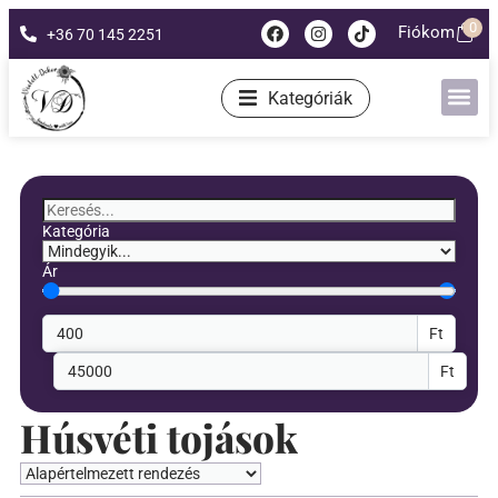
0
Fiókom
+36 70 145 2251
Kategóriák
Kategória
Ár
Ft
Ft
Húsvéti tojások