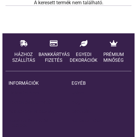
A keresett termék nem található.
HÁZHOZ
BANKKÁRTYÁS
EGYEDI
PRÉMIUM
SZÁLLÍTÁS
FIZETÉS
DEKORÁCIÓK
MINŐSÉG
INFORMÁCIÓK
EGYÉB
Elállási feltételek
Rólam
Kézbesítési információ
Blog
Adatkezelési Tájékoztató
Kapcsolat
Általános Szerződési
Akciós termékek
Feltételek