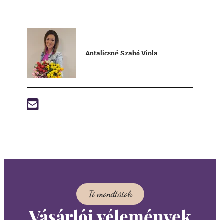
Antalicsné Szabó Viola
Ti mondtátok
Vásárlói vélemények