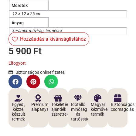
Méretek
12 × 12 × 26 cm
Anyag
kerámia, művirág, termések
Hozzáadás a kívánságlistához
5 900
Ft
Elfogyott
Biztonságos online fizetés
Egyedi,
Prémium
Tökéletes
Időtálló
Magyar
Biztonságos
kézzel
alapanyagokból
ajándék
minőség
kézműves
csomagolás
készült
szeretteidnek
és
termék
termék
tartósság