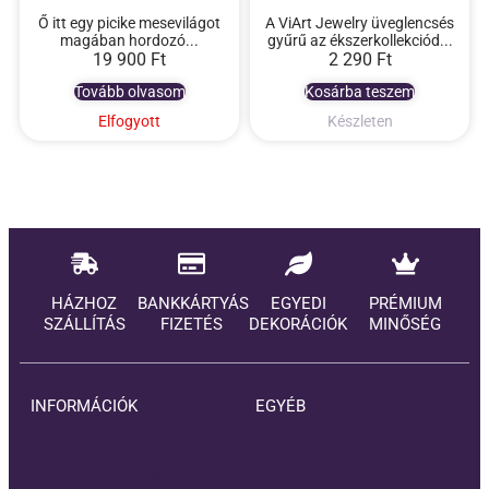
Ő itt egy picike mesevilágot
A ViArt Jewelry üveglencsés
magában hordozó...
gyűrű az ékszerkollekciód...
19 900
Ft
2 290
Ft
Tovább olvasom
Kosárba teszem
Elfogyott
Készleten
HÁZHOZ
BANKKÁRTYÁS
EGYEDI
PRÉMIUM
SZÁLLÍTÁS
FIZETÉS
DEKORÁCIÓK
MINŐSÉG
INFORMÁCIÓK
EGYÉB
Elállási feltételek
Rólam
Kézbesítési információ
Blog