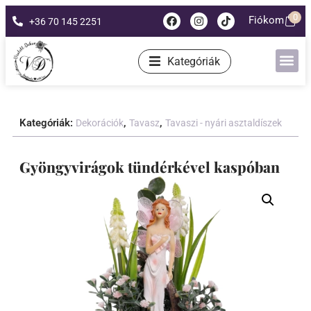
0
Fiókom
+36 70 145 2251
Kategóriák
Kategóriák:
,
,
Dekorációk
Tavasz
Tavaszi - nyári asztaldíszek
Gyöngyvirágok tündérkével kaspóban