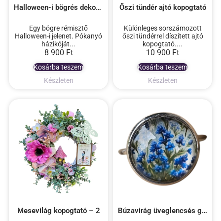
Halloween-i bögrés dekoráció
Őszi tündér ajtó kopogtató
Egy bögre rémisztő
Különleges sorszámozott
Halloween-i jelenet. Pókanyó
őszi tündérrel díszített ajtó
házikóját...
kopogtató....
8 900
Ft
10 900
Ft
Kosárba teszem
Kosárba teszem
Készleten
Készleten
Mesevilág kopogtató – 2
Búzavirág üveglencsés gyűrű