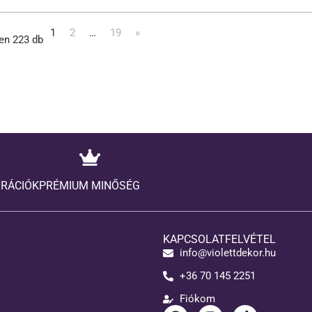
1
2
…
19
»
en 223 db
ORÁCIÓK
PRÉMIUM MINŐSÉG
KAPCSOLATFELVÉTEL
info@violettdekor.hu
+36 70 145 2251
Fiókom