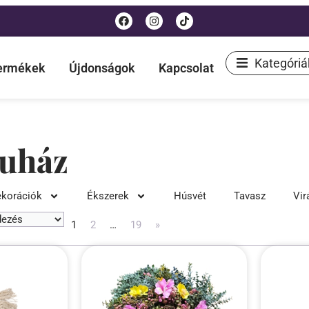
Kategóriá
termékek
Újdonságok
Kapcsolat
uház
korációk
Ékszerek
Húsvét
Tavasz
Vir
1
2
…
19
»