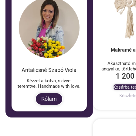
Makramé a
Akasztható 
angyalka, törtfeh
Antalicsné Szabó Viola
1 20
Kézzel alkotva, szívvel
teremtve. Handmade with love.
Kosárba t
Készlet
Rólam