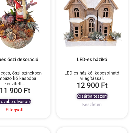
pés őszi dekoráció
LED-es házikó
leges, őszi színekben
LED-es házikó, kapcsolható
mpázó kő kaspóba
világítással.
készített...
12 900
Ft
11 900
Ft
Kosárba teszem
Tovább olvasom
Készleten
Elfogyott