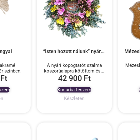
ngyal
“Isten hozott nálunk” nyári kopogtató
makramé
A nyári kopogtatót szalma
Mézesk
ér színben.
koszorúalapra kötöttem és...
0
Ft
42 900
Ft
eszem
Kosárba teszem
en
Készleten