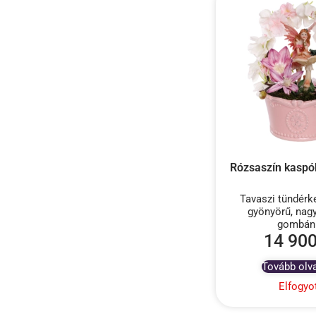
Tavaszi tündérke
gyönyörű, nag
gombán.
14 90
Tovább ol
Elfogyo