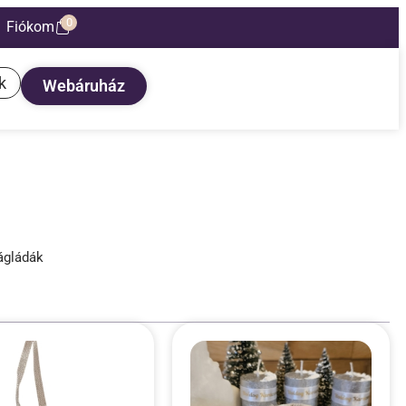
0
Fiókom
k
Webáruház
ágládák