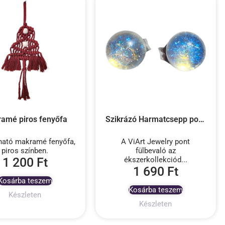
amé piros fenyőfa
Szikrázó Harmatcsepp pont füli
ható makramé fenyőfa,
A ViArt Jewelry pont
piros színben.
fülbevaló az
1 200
Ft
ékszerkollekciód...
1 690
Ft
Kosárba teszem
Kosárba teszem
Készleten
Készleten