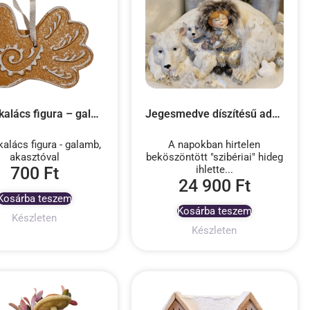
Mézeskalács figura – galamb, akasztóval
Jegesmedve díszítésű adventi dekoráció
alács figura - galamb,
A napokban hirtelen
akasztóval
beköszöntött "szibériai" hideg
700
Ft
ihlette...
24 900
Ft
Kosárba teszem
Kosárba teszem
Készleten
Készleten