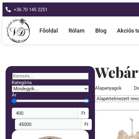
+36 70 145 2251
Főoldal
Rólam
Blog
Akciós 
Webár
Kategória
Alapanyagok
De
Ár
Ft
Ft