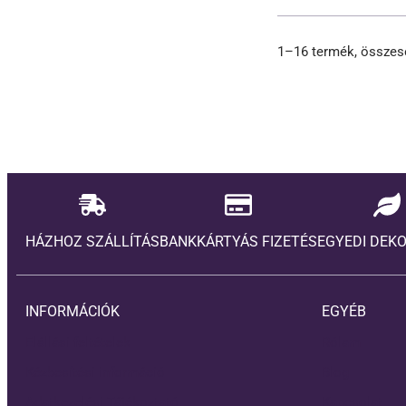
1–16 termék, összes
HÁZHOZ SZÁLLÍTÁS
BANKKÁRTYÁS FIZETÉS
EGYEDI DEK
INFORMÁCIÓK
EGYÉB
Elállási feltételek
Rólam
Kézbesítési információ
Blog
Adatkezelési Tájékoztató
Kapcsolat