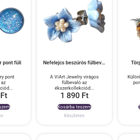
 pont füli
Nefelejcs beszúrós fülbevaló
Tör
ry pont
A ViArt Jewelry virágos
Külön
 az
fülbevaló az
po
ciód...
ékszerkollekciód...
0
Ft
1 890
Ft
eszem
Kosárba teszem
en
Készleten