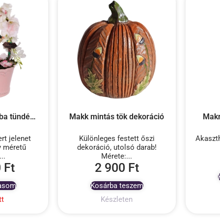
Rózsaszín kaspóba tündérkert jelenet magnóliával
Makk mintás tök dekoráció
Makr
rt jelenet
Különleges festett őszi
Akaszt
y méretű
dekoráció, utolsó darab!
..
Mérete:...
0
Ft
2 900
Ft
vasom
Kosárba teszem
tt
Készleten