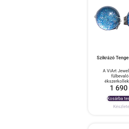
Szikrázó Tenger
A ViArt Jewel
fülbevaló
ékszerkollek
1 69
Kosárba t
Készlet