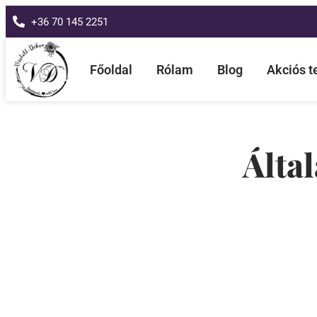
+36 70 145 2251
Főoldal
Rólam
Blog
Akciós 
Álta