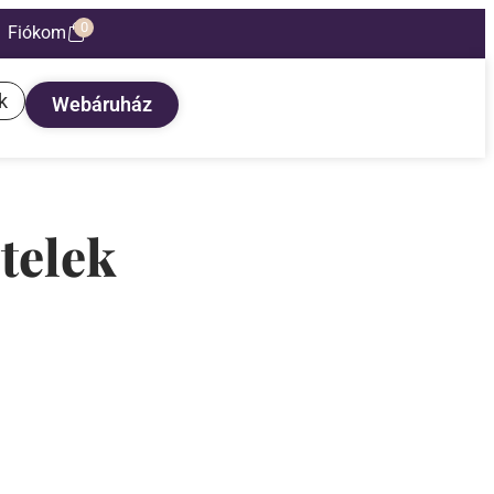
0
Fiókom
k
Webáruház
telek