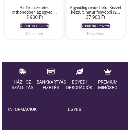
Ha Te is szereted
Egyedileg rendelhető! Kézzel
otthonodban az egyedi...
készült, natúr fenyőből (2...
5 900
Ft
37 900
Ft
Kosárba teszem
Kosárba teszem
Készleten
Készleten
HÁZHOZ
BANKKÁRTYÁS
EGYEDI
PRÉMIUM
SZÁLLÍTÁS
FIZETÉS
DEKORÁCIÓK
MINŐSÉG
INFORMÁCIÓK
EGYÉB
Elállási feltételek
Rólam
Kézbesítési információ
Blog