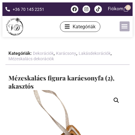
0
Fiókom
+36 70 145 2251
Kategóriák
Kategóriák:
,
,
,
Dekorációk
Karácsony
Lakásdekorációk
Mézeskalács dekorációk
Mézeskalács figura karácsonyfa (2),
akasztós