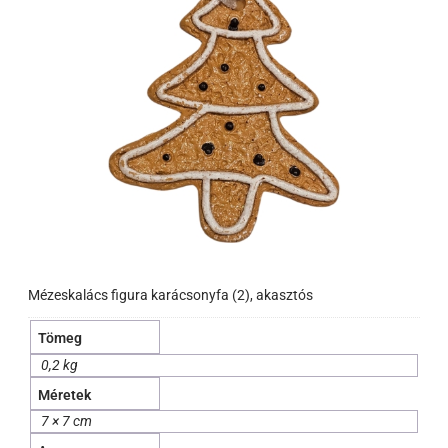
Mézeskalács figura karácsonyfa (2), akasztós
Tömeg
0,2 kg
Méretek
7 × 7 cm