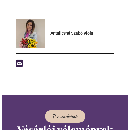
Antalicsné Szabó Viola
Ti mondtátok
Vásárlói vélemények