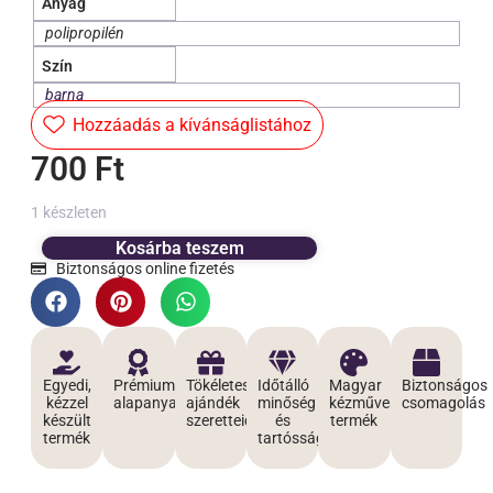
Anyag
polipropilén
Szín
barna
Hozzáadás a kívánságlistához
700
Ft
1 készleten
Kosárba teszem
Biztonságos online fizetés
Egyedi,
Prémium
Tökéletes
Időtálló
Magyar
Biztonságos
kézzel
alapanyagokból
ajándék
minőség
kézműves
csomagolás
készült
szeretteidnek
és
termék
termék
tartósság