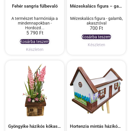
Fehér sangria fülbevaló
Mézeskalács figura – galamb, akasztóval
A természet harmóniája a
Mézeskalács figura - galamb,
mindennapokban -
akasztóval
Hordozd...
700
Ft
5 790
Ft
Kosárba teszem
Kosárba teszem
Készleten
Készleten
Gyöngyike házikós kőkaspóban
Hortenzia mintás házikós virágláda