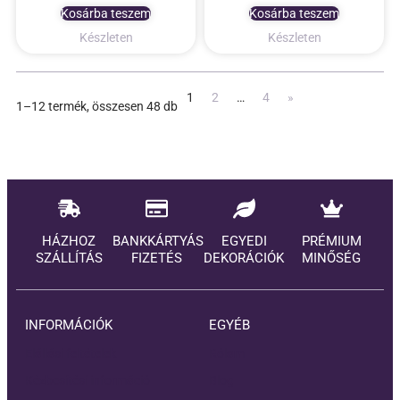
Kosárba teszem
Kosárba teszem
Készleten
Készleten
1
2
…
4
»
1–12 termék, összesen 48 db
HÁZHOZ
BANKKÁRTYÁS
EGYEDI
PRÉMIUM
SZÁLLÍTÁS
FIZETÉS
DEKORÁCIÓK
MINŐSÉG
INFORMÁCIÓK
EGYÉB
Elállási feltételek
Rólam
Kézbesítési információ
Blog