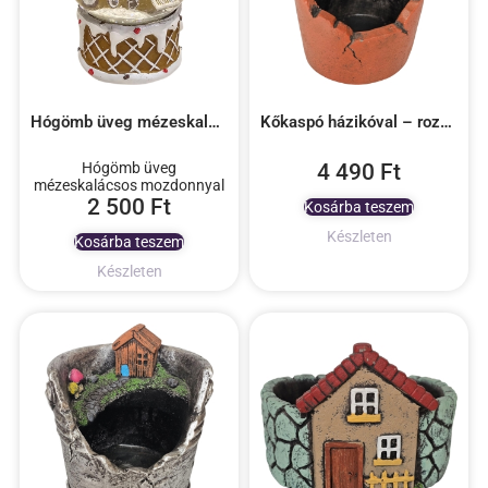
Hógömb üveg mézeskalácsos mozdonnyal
Kőkaspó házikóval – rozsdabarna
Hógömb üveg
4 490
Ft
mézeskalácsos mozdonnyal
2 500
Ft
Kosárba teszem
Készleten
Kosárba teszem
Készleten