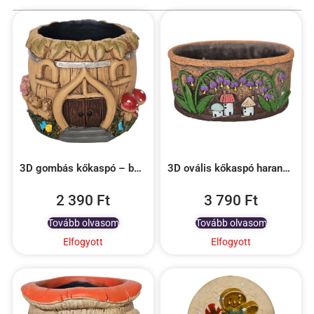
3D gombás kőkaspó – barna
3D ovális kőkaspó harangvirággal
2 390
Ft
3 790
Ft
Tovább olvasom
Tovább olvasom
Elfogyott
Elfogyott