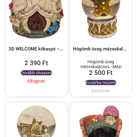
3D WELCOME kőkaspó – bézs
Hógömb üveg mézeskalácsos – Mézi
2 390
Ft
Hógömb üveg
mézeskalácsos - Mézi
2 500
Ft
Tovább olvasom
Elfogyott
Kosárba teszem
Készleten