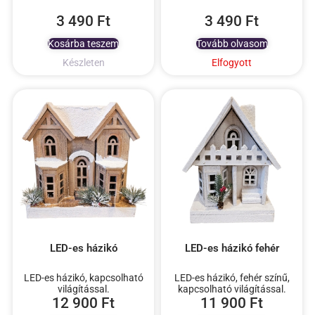
3 490
Ft
3 490
Ft
Kosárba teszem
Tovább olvasom
Készleten
Elfogyott
LED-es házikó
LED-es házikó fehér
LED-es házikó, kapcsolható
LED-es házikó, fehér színű,
világítással.
kapcsolható világítással.
12 900
Ft
11 900
Ft