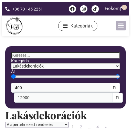
0
Fiókom
+36 70 145 2251
Kategóriák
Kategória
Ár
Ft
Ft
Lakásdekorációk
1
2
…
4
»