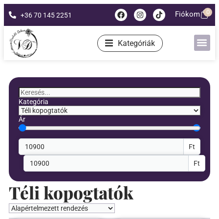
0
Fiókom
+36 70 145 2251
Kategóriák
Kategória
Ár
Ft
Ft
Téli kopogtatók