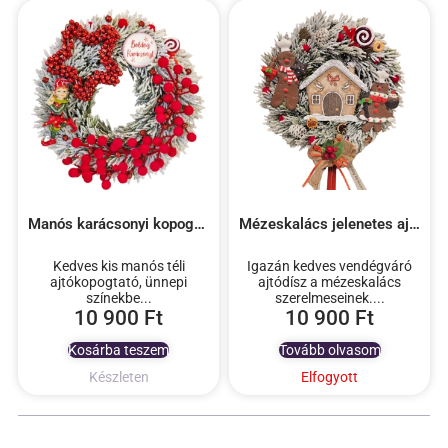
Manós karácsonyi kopogtató
Mézeskalács jelenetes ajtó kopogtató világítással
Kedves kis manós téli
Igazán kedves vendégváró
ajtókopogtató, ünnepi
ajtódísz a mézeskalács
színekbe...
szerelmeseinek....
10 900
Ft
10 900
Ft
Kosárba teszem
Tovább olvasom
Készleten
Elfogyott