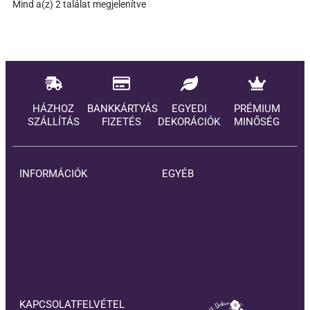
Mind a(z) 2 találat megjelenítve
HÁZHOZ
BANKKÁRTYÁS
EGYEDI
PRÉMIUM
SZÁLLÍTÁS
FIZETÉS
DEKORÁCIÓK
MINŐSÉG
INFORMÁCIÓK
EGYÉB
Elállási feltételek
Rólam
Kézbesítési információ
Blog
Adatkezelési Tájékoztató
Kapcsolat
Általános Szerződési
Akciós termékek
Feltételek
KAPCSOLATFELVÉTEL