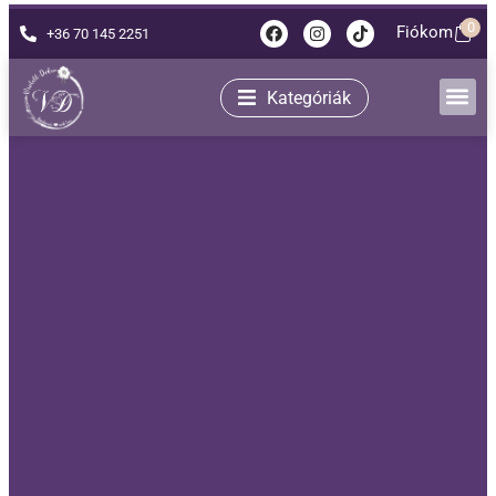
0
Fiókom
+36 70 145 2251
Kategóriák