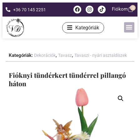
0
Fiókom
+36 70 145 2251
Kategóriák
Kategóriák:
,
,
Dekorációk
Tavasz
Tavaszi - nyári asztaldíszek
Fióknyi tündérkert tündérrel pillangó
háton