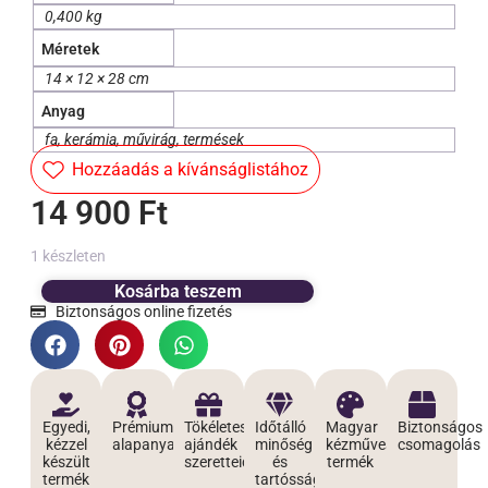
0,400 kg
Méretek
14 × 12 × 28 cm
Anyag
fa, kerámia, művirág, termések
Hozzáadás a kívánságlistához
14 900
Ft
1 készleten
Kosárba teszem
Biztonságos online fizetés
Egyedi,
Prémium
Tökéletes
Időtálló
Magyar
Biztonságos
kézzel
alapanyagokból
ajándék
minőség
kézműves
csomagolás
készült
szeretteidnek
és
termék
termék
tartósság