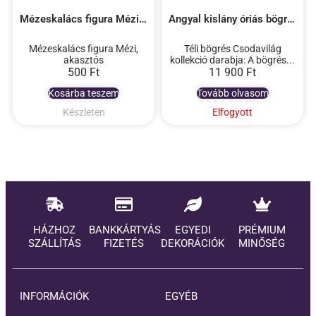
Mézeskalács figura Mézi, akasztós
Angyal kislány óriás bögrés dekoráció
Mézeskalács figura Mézi,
Téli bögrés Csodavilág
akasztós
kollekció darabja: A bögrés...
500
Ft
11 900
Ft
Kosárba teszem
Tovább olvasom
Készleten
Elfogyott
HÁZHOZ
BANKKÁRTYÁS
EGYEDI
PRÉMIUM
SZÁLLÍTÁS
FIZETÉS
DEKORÁCIÓK
MINŐSÉG
INFORMÁCIÓK
EGYÉB