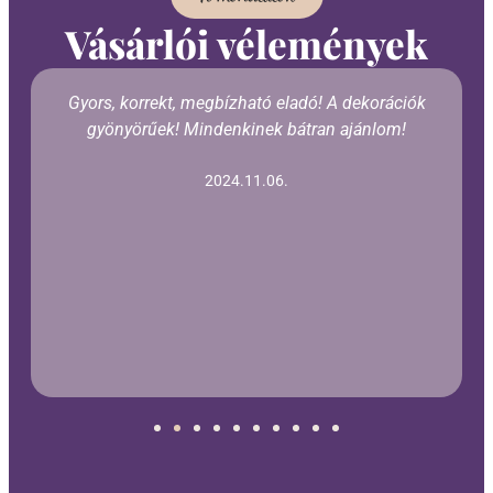
Vásárlói vélemények
Gyors, korrekt, megbízható eladó! A dekorációk
gyönyörűek! Mindenkinek bátran ajánlom!
2024.11.06.