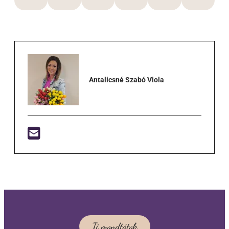
Antalicsné Szabó Viola
Ti mondtátok