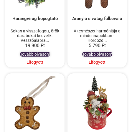
Harangvirág kopogtató
Aranyló sivatag fülbevaló
Sokan a visszafogott, örök
A természet harmóniája a
darabokat kedvelik.
mindennapokban -
Vesszőalapra...
Hordozd...
19 900
Ft
5 790
Ft
Tovább olvasom
Tovább olvasom
Elfogyott
Elfogyott