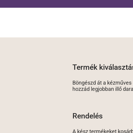
Termék kiválasztá
Böngészd át a kézműves é
hozzád legjobban illő dar
Rendelés
A kész termékeket kosár