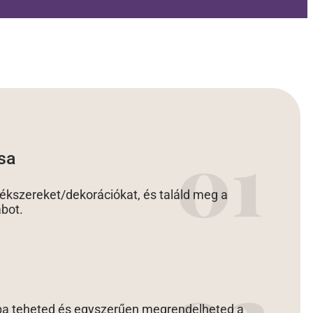
sa
kszereket/dekorációkat, és találd meg a
abot.
ba teheted és egyszerűen megrendelheted a