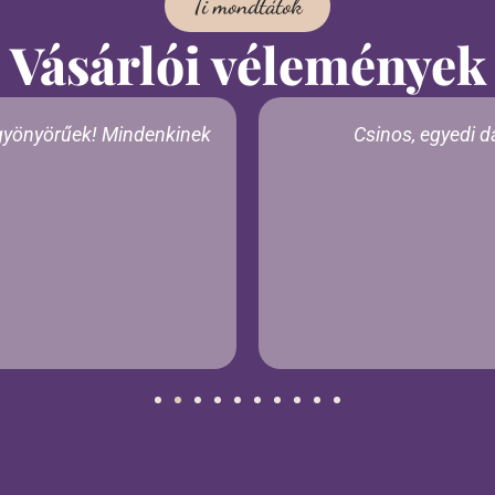
Ti mondtátok
Vásárlói vélemények
 gyönyörűek! Mindenkinek
Csinos, egyedi d