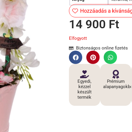
Hozzáadás a kívánság
14 900
Ft
Elfogyott
Biztonságos online fizetés
Egyedi,
Prémium
kézzel
alapanyagokbó
készült
termék