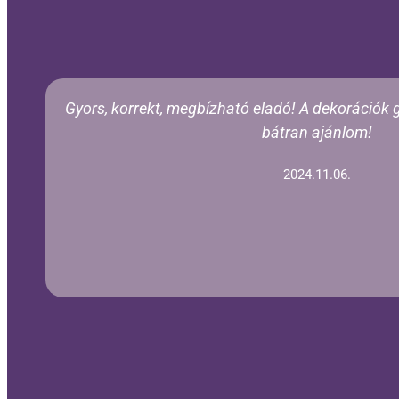
Gyors, korrekt, megbízható eladó! A dekorációk
bátran ajánlom!
2024.11.06.