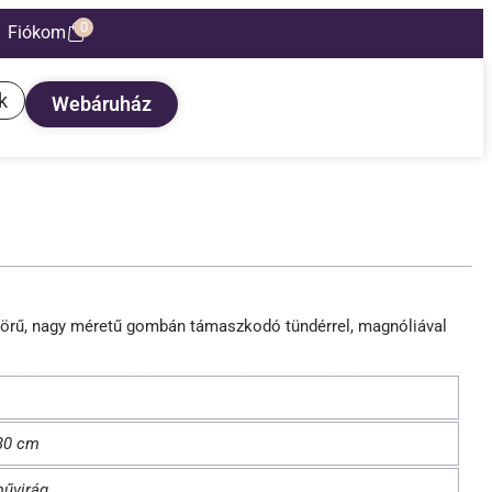
0
Fiókom
k
Webáruház
nyörű, nagy méretű gombán támaszkodó tündérrel, magnóliával
 30 cm
művirág