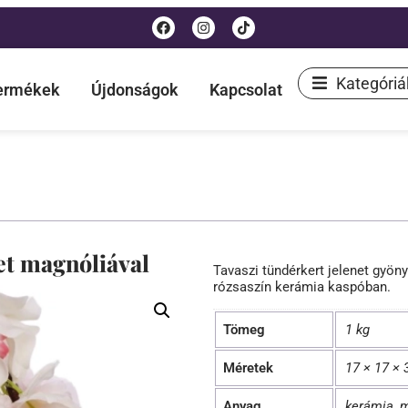
Kategóriá
termékek
Újdonságok
Kapcsolat
et magnóliával
Tavaszi tündérkert jelenet gyö
rózsaszín kerámia kaspóban.
Tömeg
1 kg
Méretek
17 × 17 ×
Anyag
kerámia, 