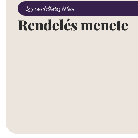
Így rendelhetsz tőlem
Rendelés menete