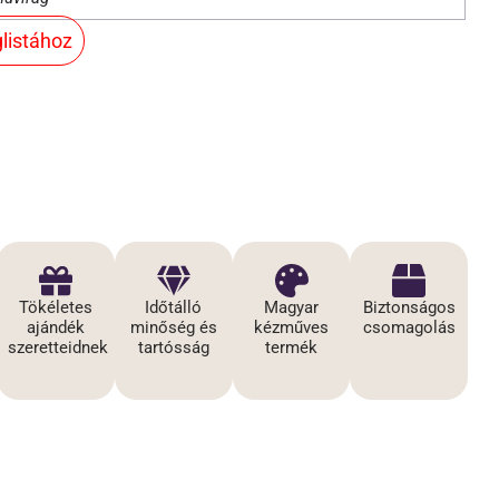
listához
Tökéletes
Időtálló
Magyar
Biztonságos
l
ajándék
minőség és
kézműves
csomagolás
szeretteidnek
tartósság
termék