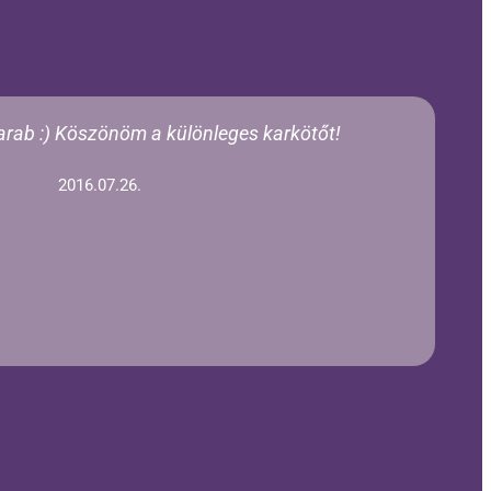
arab :) Köszönöm a különleges karkötőt!
2016.07.26.