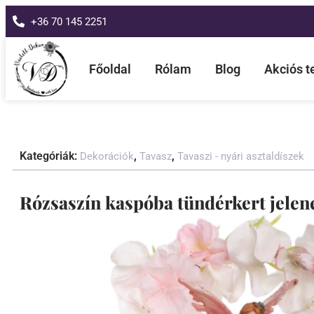
+36 70 145 2251
Főoldal
Rólam
Blog
Akciós 
Kategóriák:
,
,
Dekorációk
Tavasz
Tavaszi - nyári asztaldíszek
Rózsaszín kaspóba tündérkert jelen