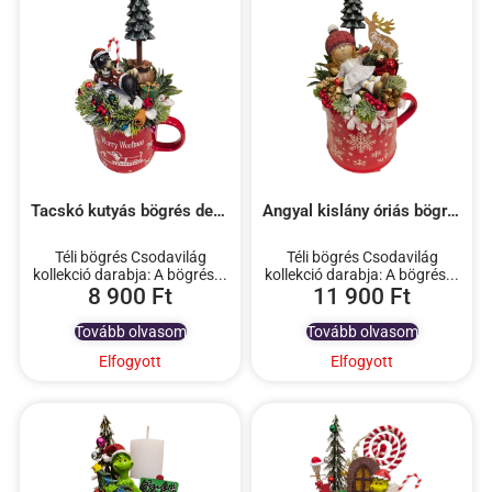
Tacskó kutyás bögrés dekoráció
Angyal kislány óriás bögrés dekoráció
Téli bögrés Csodavilág
Téli bögrés Csodavilág
kollekció darabja: A bögrés...
kollekció darabja: A bögrés...
8 900
Ft
11 900
Ft
Tovább olvasom
Tovább olvasom
Elfogyott
Elfogyott