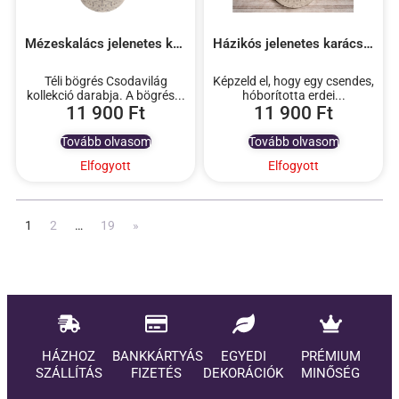
Mézeskalács jelenetes karácsonyi bögrés dekoráció
Házikós jelenetes karácsonyi bögrés dekoráció
Téli bögrés Csodavilág
Képzeld el, hogy egy csendes,
kollekció darabja. A bögrés...
hóborította erdei...
11 900
Ft
11 900
Ft
Tovább olvasom
Tovább olvasom
Elfogyott
Elfogyott
1
2
…
19
»
HÁZHOZ
BANKKÁRTYÁS
EGYEDI
PRÉMIUM
SZÁLLÍTÁS
FIZETÉS
DEKORÁCIÓK
MINŐSÉG