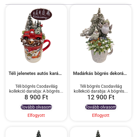
Téli jelenetes autós karácsonyi bögrés dekoráció
Madárkás bögrés dekoráció
Téli bögrés Csodavilág
Téli bögrés Csodavilág
kollekció darabja: A bögrés...
kollekció darabja: A bögrés...
8 900
Ft
12 900
Ft
Tovább olvasom
Tovább olvasom
Elfogyott
Elfogyott