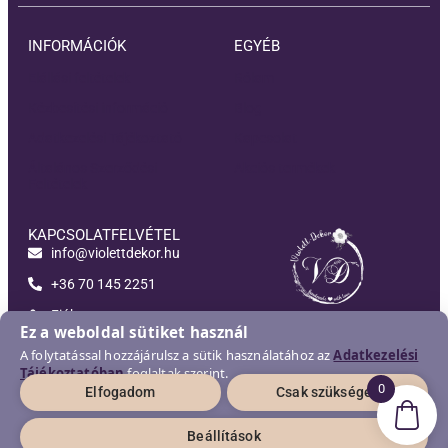
INFORMÁCIÓK
EGYÉB
Elállási feltételek
Rólam
Kézbesítési információ
Blog
Adatkezelési Tájékoztató
Kapcsolat
Általános Szerződési
Akciós termékek
Feltételek
KAPCSOLATFELVÉTEL
info@violettdekor.hu
+36 70 145 2251
Fiókom
Violett-Dekor
Ez a weboldal sütiket használ
A folytatással hozzájárulsz a sütik használatához az
Adatkezelési
Tájékoztatóban
foglaltak szerint.
0
Elfogadom
Csak szükséges
2026 © Violett-Dekor | Minden jog fenntartva!
Developed and supported by
New Generation Web
Beállítások