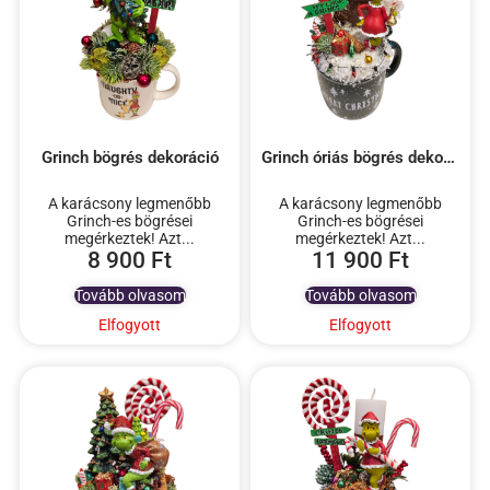
Grinch bögrés dekoráció
Grinch óriás bögrés dekoráció – 5
A karácsony legmenőbb
A karácsony legmenőbb
Grinch-es bögrései
Grinch-es bögrései
megérkeztek! Azt...
megérkeztek! Azt...
8 900
Ft
11 900
Ft
Tovább olvasom
Tovább olvasom
Elfogyott
Elfogyott