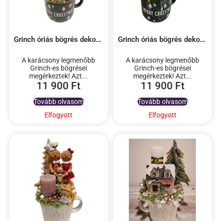
Grinch óriás bögrés dekoráció – 3
Grinch óriás bögrés dekoráció -1
A karácsony legmenőbb
A karácsony legmenőbb
Grinch-es bögrései
Grinch-es bögrései
megérkeztek! Azt...
megérkeztek! Azt...
11 900
Ft
11 900
Ft
Tovább olvasom
Tovább olvasom
Elfogyott
Elfogyott