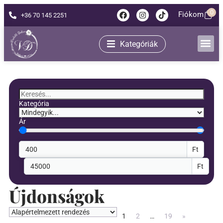
0
Fiókom
+36 70 145 2251
Kategóriák
Kategória
Ár
Ft
Ft
Újdonságok
1
2
…
19
»