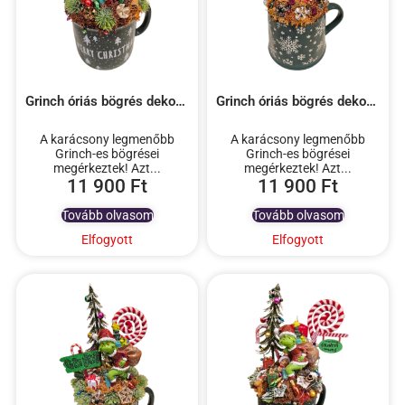
Grinch óriás bögrés dekoráció – 4
Grinch óriás bögrés dekoráció – 2
A karácsony legmenőbb
A karácsony legmenőbb
Grinch-es bögrései
Grinch-es bögrései
megérkeztek! Azt...
megérkeztek! Azt...
11 900
Ft
11 900
Ft
Tovább olvasom
Tovább olvasom
Elfogyott
Elfogyott