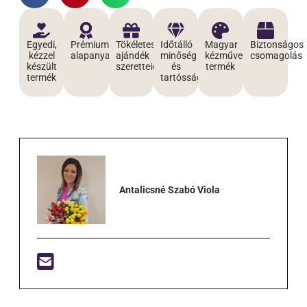
Egyedi,
Prémium
Tökéletes
Időtálló
Magyar
Biztonságos
kézzel
alapanyagokból
ajándék
minőség
kézműves
csomagolás
készült
szeretteidnek
és
termék
termék
tartósság
Antalicsné Szabó Viola