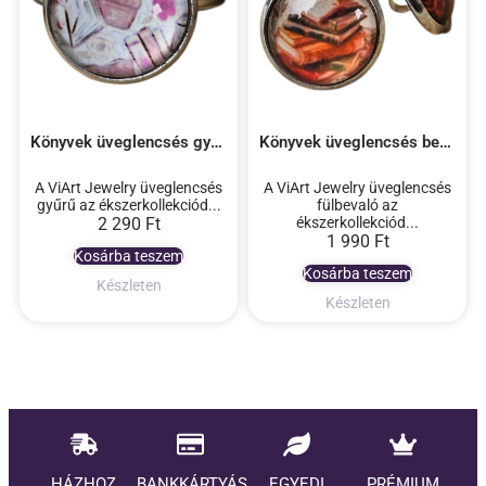
Könyvek üveglencsés gyűrű
Könyvek üveglencsés beszúrós fülbevaló
A ViArt Jewelry üveglencsés
A ViArt Jewelry üveglencsés
gyűrű az ékszerkollekciód...
fülbevaló az
2 290
Ft
ékszerkollekciód...
1 990
Ft
Kosárba teszem
Kosárba teszem
Készleten
Készleten
HÁZHOZ
BANKKÁRTYÁS
EGYEDI
PRÉMIUM