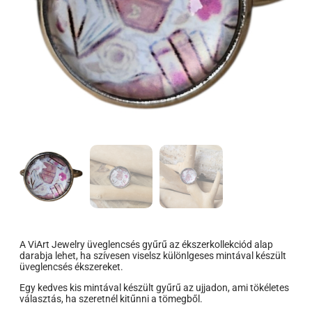
A ViArt Jewelry üveglencsés gyűrű az ékszerkollekciód alap
darabja lehet, ha szívesen viselsz különlgeses mintával készült
üveglencsés ékszereket.
Egy kedves kis mintával készült gyűrű az ujjadon, ami tökéletes
választás, ha szeretnél kitűnni a tömegből.