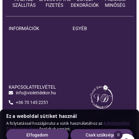
SZÁLLÍTÁS
FIZETÉS
DEKORÁCIÓK
MINŐSÉG
INFORMÁCIÓK
EGYÉB
Elállási feltételek
Rólam
Kézbesítési információ
Blog
Adatkezelési Tájékoztató
Kapcsolat
Általános Szerződési
Akciós termékek
Feltételek
KAPCSOLATFELVÉTEL
info@violettdekor.hu
+36 70 145 2251
Fiókom
Violett-Dekor
Ez a weboldal sütiket használ
A folytatással hozzájárulsz a sütik használatához az
Adatkezelési
Tájékoztatóban
foglaltak szerint.
0
Elfogadom
Csak szükséges