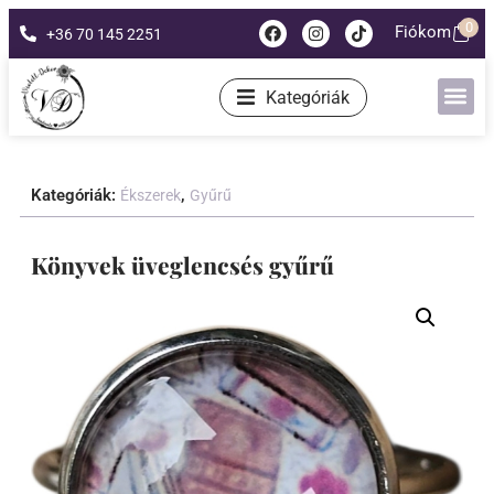
0
Fiókom
+36 70 145 2251
Kategóriák
Kategóriák:
,
Ékszerek
Gyűrű
Könyvek üveglencsés gyűrű