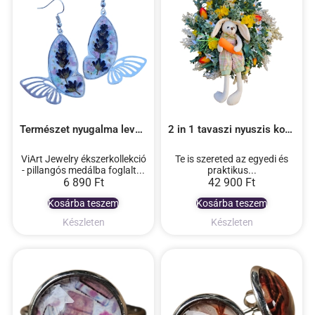
Természet nyugalma levendula pillangós epoxy fülbevaló
2 in 1 tavaszi nyuszis kopogtató – zöld
ViArt Jewelry ékszerkollekció
Te is szereted az egyedi és
- pillangós medálba foglalt...
praktikus...
6 890
Ft
42 900
Ft
Kosárba teszem
Kosárba teszem
Készleten
Készleten