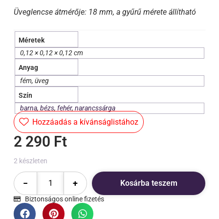
Üveglencse átmérője: 18 mm, a gyűrű mérete állítható
Méretek
0,12 × 0,12 × 0,12 cm
Anyag
fém, üveg
Szín
barna
,
bézs
,
fehér
,
narancssárga
Hozzáadás a kívánságlistához
2 290
Ft
2 készleten
−
+
Kosárba teszem
Biztonságos online fizetés