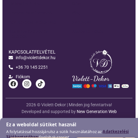
Elállási feltételek
Rólam
Kézbesítési információ
Blog
Adatkezelési Tájékoztató
Kapcsolat
Általános Szerződési
Akciós termékek
Feltételek
KAPCSOLATFELVÉTEL
info@violettdekor.hu
+36 70 145 2251
Fiókom
Violett-Dekor
2026 © Violett-Dekor | Minden jog fenntartva!
Developed and supported by
New Generation Web
Ez a weboldal sütiket használ
A folytatással hozzájárulsz a sütik használatához az
Adatkezelési
Tájékoztatóban
foglaltak szerint.