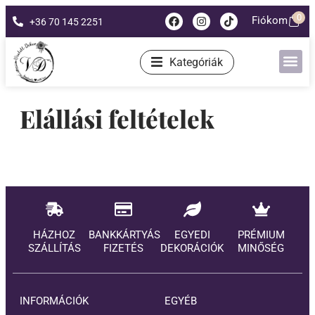
0
Fiókom
+36 70 145 2251
Kategóriák
Elállási feltételek
HÁZHOZ
BANKKÁRTYÁS
EGYEDI
PRÉMIUM
SZÁLLÍTÁS
FIZETÉS
DEKORÁCIÓK
MINŐSÉG
INFORMÁCIÓK
EGYÉB