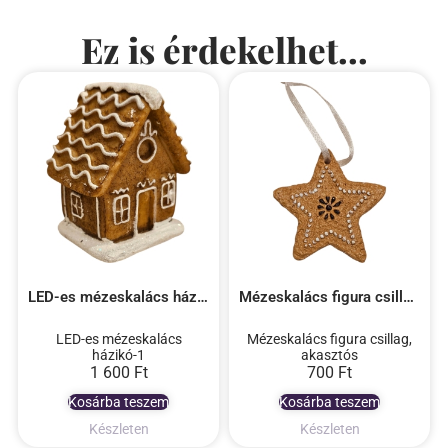
Ez is érdekelhet...
LED-es mézeskalács házikó-1
Mézeskalács figura csillag, akasztós
LED-es mézeskalács
Mézeskalács figura csillag,
házikó-1
akasztós
1 600
Ft
700
Ft
Kosárba teszem
Kosárba teszem
Készleten
Készleten