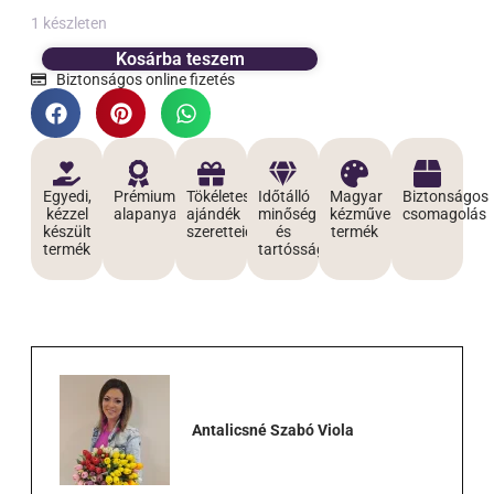
1 készleten
Kosárba teszem
Biztonságos online fizetés
Egyedi,
Prémium
Tökéletes
Időtálló
Magyar
Biztonságos
kézzel
alapanyagokból
ajándék
minőség
kézműves
csomagolás
készült
szeretteidnek
és
termék
termék
tartósság
Antalicsné Szabó Viola