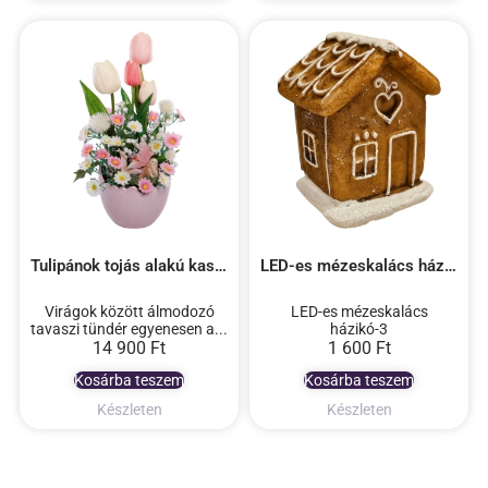
Tulipánok tojás alakú kaspóban tündérkével
LED-es mézeskalács házikó-3 (másolat)
Virágok között álmodozó
LED-es mézeskalács
tavaszi tündér egyenesen a...
házikó-3
14 900
Ft
1 600
Ft
Kosárba teszem
Kosárba teszem
Készleten
Készleten