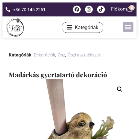
0
Fiókom
+36 70 145 2251
Kategóriák
Kategóriák:
,
,
Dekorációk
Ősz
Őszi asztaldíszek
Madárkás gyertatartó dekoráció