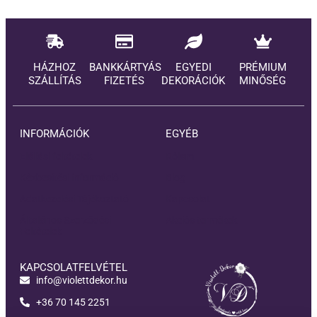
HÁZHOZ
BANKKÁRTYÁS
EGYEDI
PRÉMIUM
SZÁLLÍTÁS
FIZETÉS
DEKORÁCIÓK
MINŐSÉG
INFORMÁCIÓK
EGYÉB
Elállási feltételek
Rólam
Kézbesítési információ
Blog
Adatkezelési Tájékoztató
Kapcsolat
Általános Szerződési
Akciós termékek
Feltételek
KAPCSOLATFELVÉTEL
info@violettdekor.hu
+36 70 145 2251