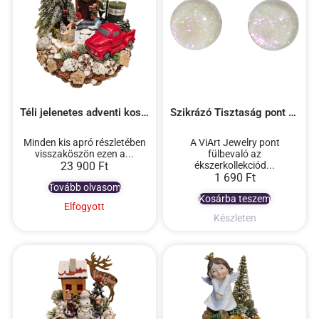
Téli jelenetes adventi koszorú
Szikrázó Tisztaság pont füli
Minden kis apró részletében
A ViArt Jewelry pont
visszaköszön ezen a...
fülbevaló az
23 900
Ft
ékszerkollekciód...
1 690
Ft
Tovább olvasom
Kosárba teszem
Elfogyott
Készleten