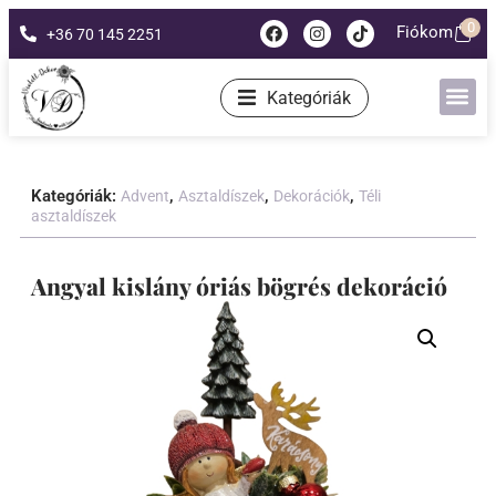
0
Fiókom
+36 70 145 2251
Kategóriák
Kategóriák:
,
,
,
Advent
Asztaldíszek
Dekorációk
Téli
asztaldíszek
Angyal kislány óriás bögrés dekoráció