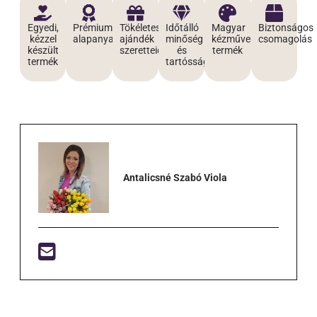
Egyedi,
Prémium
Tökéletes
Időtálló
Magyar
Biztonságos
kézzel
alapanyagokból
ajándék
minőség
kézműves
csomagolás
készült
szeretteidnek
és
termék
termék
tartósság
Antalicsné Szabó Viola