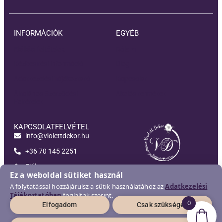
INFORMÁCIÓK
EGYÉB
Elállási feltételek
Rólam
Kézbesítési információ
Blog
Adatkezelési Tájékoztató
Kapcsolat
Általános Szerződési
Akciós termékek
Feltételek
KAPCSOLATFELVÉTEL
info@violettdekor.hu
+36 70 145 2251
Fiókom
Violett-Dekor
Ez a weboldal sütiket használ
A folytatással hozzájárulsz a sütik használatához az
Adatkezelési
Tájékoztatóban
foglaltak szerint.
0
Elfogadom
Csak szükséges
2026 © Violett-Dekor | Minden jog fenntartva!