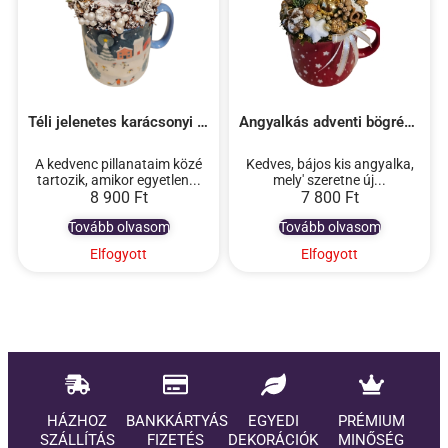
Téli jelenetes karácsonyi bögrés dekoráció
Angyalkás adventi bögrés dekoráció
A kedvenc pillanataim közé
Kedves, bájos kis angyalka,
tartozik, amikor egyetlen...
mely' szeretne új...
8 900
Ft
7 800
Ft
Tovább olvasom
Tovább olvasom
Elfogyott
Elfogyott
HÁZHOZ
BANKKÁRTYÁS
EGYEDI
PRÉMIUM
SZÁLLÍTÁS
FIZETÉS
DEKORÁCIÓK
MINŐSÉG