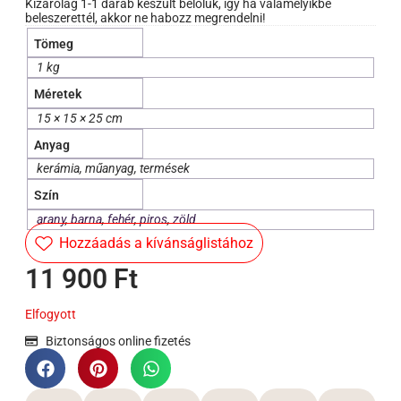
Kizárólag 1-1 darab készült belőlük, így ha valamelyikbe
beleszerettél, akkor ne habozz megrendelni!
Tömeg
1 kg
Méretek
15 × 15 × 25 cm
Anyag
kerámia, műanyag, termések
Szín
arany
,
barna
,
fehér
,
piros
,
zöld
Hozzáadás a kívánságlistához
11 900
Ft
Elfogyott
Biztonságos online fizetés