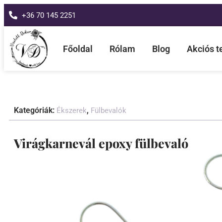
+36 70 145 2251
Főoldal
Rólam
Blog
Akciós 
Kategóriák:
,
Ékszerek
Fülbevalók
Virágkarnevál epoxy fülbevaló