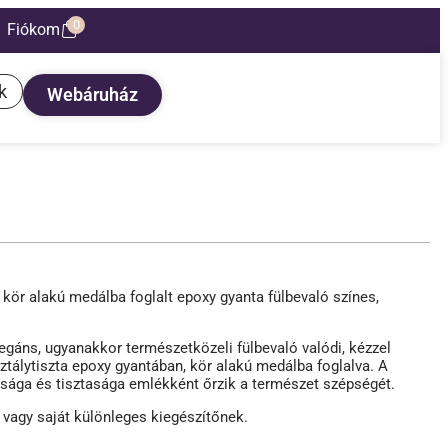
0
Fiókom
k
Webáruház
 kör alakú medálba foglalt epoxy gyanta fülbevaló színes,
legáns, ugyanakkor természetközeli fülbevaló valódi, kézzel
isztálytiszta epoxy gyantában, kör alakú medálba foglalva. A
gsága és tisztasága emlékként őrzik a természet szépségét.
vagy saját különleges kiegészítőnek.