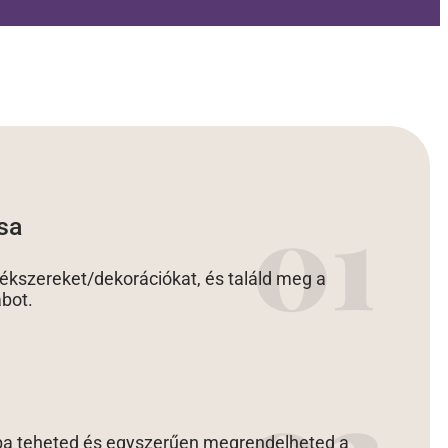
sa
kszereket/dekorációkat, és találd meg a
abot.
ba teheted és egyszerűen megrendelheted a