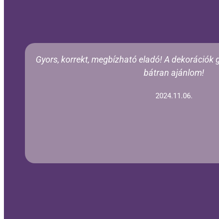
Gyors, korrekt, megbízható eladó! A dekorációk
bátran ajánlom!
2024.11.06.