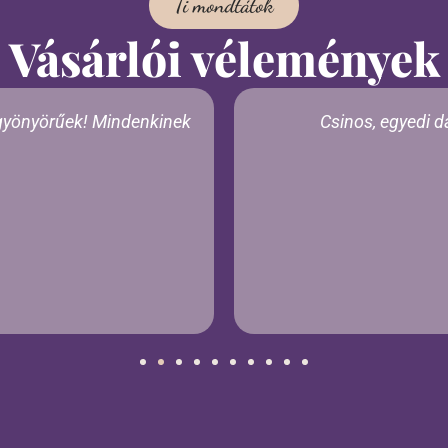
Ti mondtátok
Vásárlói vélemények
 gyönyörűek! Mindenkinek
Csinos, egyedi d