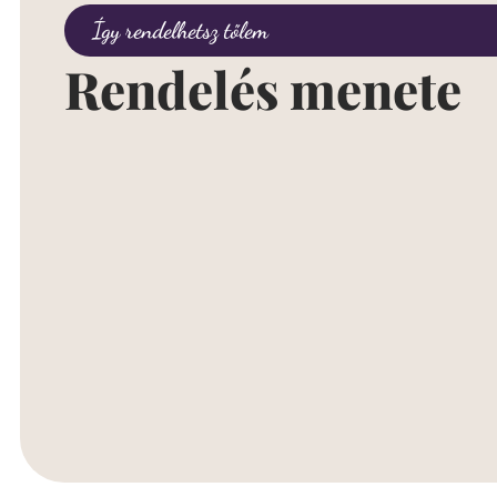
Így rendelhetsz tőlem
Rendelés menete