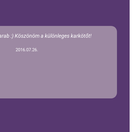
arab :) Köszönöm a különleges karkötőt!
2016.07.26.