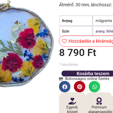
Átmérő: 30 mm, lánchossz:
Anyag
műgyanta
Szín
arany
,
fehé
Hozzáadás a kívánság
8 790
Ft
1 készleten
Kosárba teszem
Biztonságos online fizetés
Egyedi,
Prémium
kézzel
alapanyagokbó