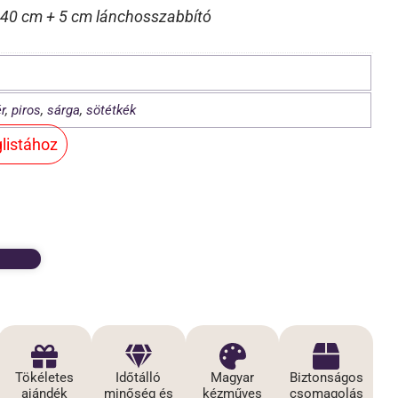
 40 cm + 5 cm lánchosszabbító
r
,
piros
,
sárga
,
sötétkék
listához
Tökéletes
Időtálló
Magyar
Biztonságos
l
ajándék
minőség és
kézműves
csomagolás