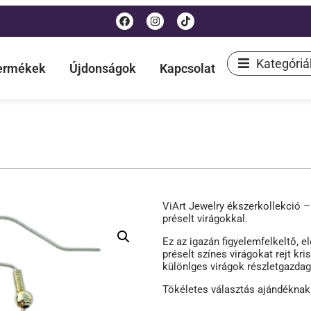
Kategóriá
termékek
Újdonságok
Kapcsolat
ViArt Jewelry ékszerkollekció –
préselt virágokkal.
Ez az igazán figyelemfelkeltő, e
préselt színes virágokat rejt kr
különlges virágok részletgazda
Tökéletes választás ajándéknak 