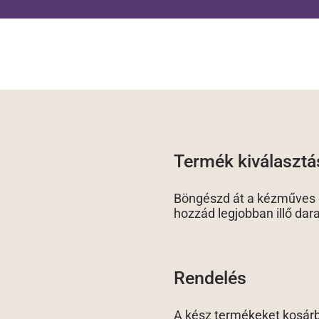
Termék kiválasztá
Böngészd át a kézműves é
hozzád legjobban illő dar
Rendelés
A kész termékeket kosár