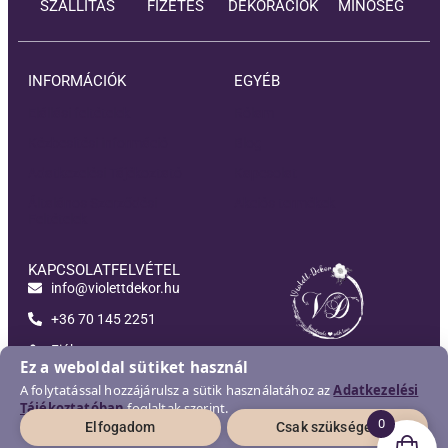
SZÁLLÍTÁS
FIZETÉS
DEKORÁCIÓK
MINŐSÉG
INFORMÁCIÓK
EGYÉB
Elállási feltételek
Rólam
Kézbesítési információ
Blog
Adatkezelési Tájékoztató
Kapcsolat
Általános Szerződési
Akciós termékek
Feltételek
KAPCSOLATFELVÉTEL
info@violettdekor.hu
+36 70 145 2251
Fiókom
Violett-Dekor
Ez a weboldal sütiket használ
A folytatással hozzájárulsz a sütik használatához az
Adatkezelési
Tájékoztatóban
foglaltak szerint.
0
Elfogadom
Csak szükséges
2026 © Violett-Dekor | Minden jog fenntartva!