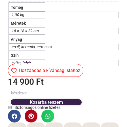
Tömeg
1,00 kg
Méretek
18 × 18 × 22 cm
Anyag
textil, kerámia, termések
Szín
ezüst
,
fehér
Hozzáadás a kívánságlistához
14 900
Ft
1 készleten
Kosárba teszem
Biztonságos online fizetés