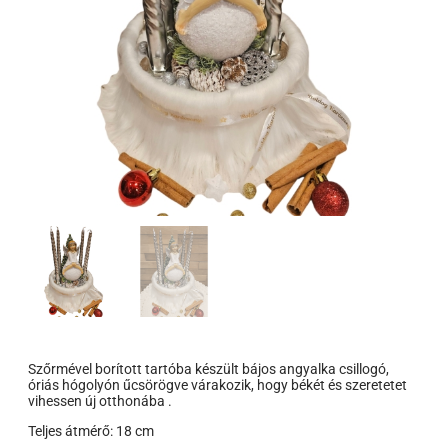
Szőrmével borított tartóba készült bájos angyalka csillogó,
óriás hógolyón űcsörögve várakozik, hogy békét és szeretetet
vihessen új otthonába .
Teljes átmérő: 18 cm