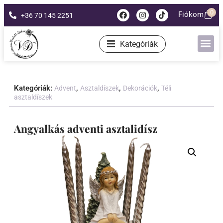
0
Fiókom
+36 70 145 2251
Kategóriák
Kategóriák:
,
,
,
Advent
Asztaldíszek
Dekorációk
Téli
asztaldíszek
Angyalkás adventi asztalidísz