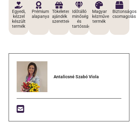
Egyedi,
Prémium
Tökéletes
Időtálló
Magyar
Biztonságos
kézzel
alapanyagokból
ajándék
minőség
kézműves
csomagolás
készült
szeretteidnek
és
termék
termék
tartósság
Antalicsné Szabó Viola