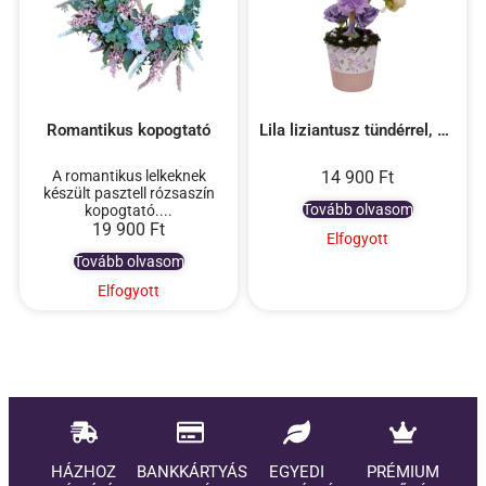
Romantikus kopogtató
Lila liziantusz tündérrel, virágos kaspóban
A romantikus lelkeknek
14 900
Ft
készült pasztell rózsaszín
Tovább olvasom
kopogtató....
19 900
Ft
Elfogyott
Tovább olvasom
Elfogyott
HÁZHOZ
BANKKÁRTYÁS
EGYEDI
PRÉMIUM