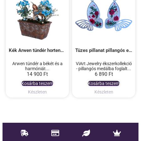
Kék Arwen tündér hortenziával
Tüzes pillanat pillangós epoxy fülbevaló
Arwen tündér a békét és a
ViArt Jewelry ékszerkollekció
harmóniát...
- pillangós medálba foglalt...
14 900
Ft
6 890
Ft
Kosárba teszem
Kosárba teszem
Készleten
Készleten