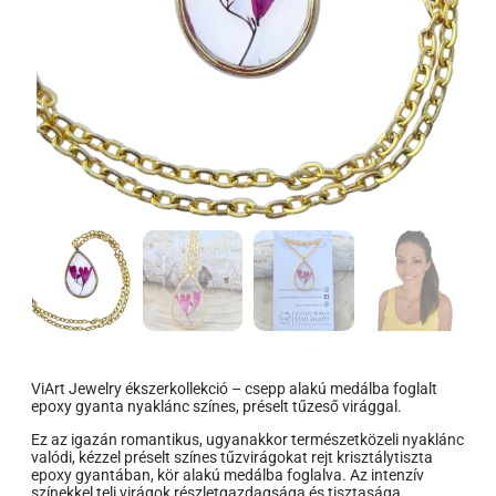
ViArt Jewelry ékszerkollekció – csepp alakú medálba foglalt
epoxy gyanta nyaklánc színes, préselt tűzeső virággal.
Ez az igazán romantikus, ugyanakkor természetközeli nyaklánc
valódi, kézzel préselt színes tűzvirágokat rejt krisztálytiszta
epoxy gyantában, kör alakú medálba foglalva. Az intenzív
színekkel teli virágok részletgazdagsága és tisztasága