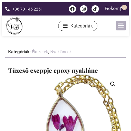
0
Fiókom
+36 70 145 2251
Kategóriák
Kategóriák:
,
Ékszerek
Nyakláncok
Tűzeső cseppje epoxy nyaklánc