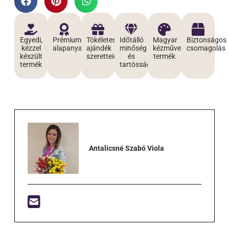
Egyedi,
Prémium
Tökéletes
Időtálló
Magyar
Biztonságos
kézzel
alapanyagokból
ajándék
minőség
kézműves
csomagolás
készült
szeretteidnek
és
termék
termék
tartósság
Antalicsné Szabó Viola