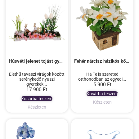
Húsvéti jelenet tojást gyűjtő nyuszikkal
Fehér nárcisz házikós kőkaspóban
Élethű tavaszi virágok között
Ha Te is szereted
serénykedő nyuszi
otthonodban az egyedi...
gyerekek...
5 900
Ft
17 900
Ft
Kosárba teszem
Kosárba teszem
Készleten
Készleten