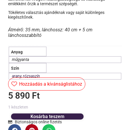
emlékként őrzik a természet szépségét.
Tökéletes választás ajándéknak vagy saját különleges
kiegészítőnek.
Átmérő: 35 mm, lánchossz: 40 cm + 5 cm
lánchosszabbító
Anyag
műgyanta
Szín
arany
,
rózsaszín
Hozzáadás a kívánságlistához
5 890
Ft
1 készleten
Kosárba teszem
Biztonságos online fizetés