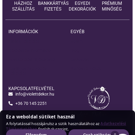
HÁZHOZ
BANKKÁRTYÁS
EGYEDI
PRÉMIUM
SZÁLLÍTÁS
FIZETÉS
DEKORÁCIÓK
MINŐSÉG
INFORMÁCIÓK
EGYÉB
Elállási feltételek
Rólam
Kézbesítési információ
Blog
Adatkezelési Tájékoztató
Kapcsolat
Általános Szerződési
Akciós termékek
Feltételek
KAPCSOLATFELVÉTEL
info@violettdekor.hu
+36 70 145 2251
Fiókom
Violett-Dekor
Ez a weboldal sütiket használ
A folytatással hozzájárulsz a sütik használatához az
Adatkezelési
Tájékoztatóban
foglaltak szerint.
0