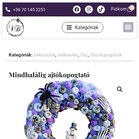
0
Fiókom
+36 70 145 2251
Kategóriák
Kategóriák:
,
,
,
Dekorációk
Halloween
Ősz
Őszi kopogtatók
Mindhalálig ajtókopogtató