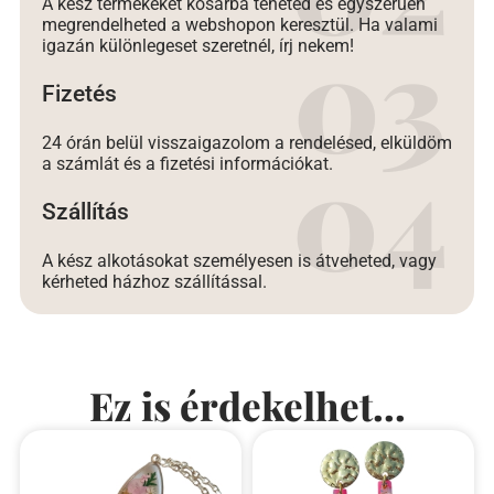
A kész termékeket kosárba teheted és egyszerűen
megrendelheted a webshopon keresztül. Ha valami
igazán különlegeset szeretnél, írj nekem!
Fizetés
24 órán belül visszaigazolom a rendelésed, elküldöm
a számlát és a fizetési információkat.
Szállítás
A kész alkotásokat személyesen is átveheted, vagy
kérheted házhoz szállítással.
Ez is érdekelhet...