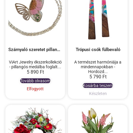
Szárnyaló szeretet pillangós epoxy nyaklánc
Trópusi csók fülbevaló
ViArt Jewelry ékszerkollekció
A természet harmóniája a
- pillangós medálba foglalt...
mindennapokban -
5 890
Ft
Hordozd...
5 790
Ft
Tovább olvasom
Kosárba teszem
Elfogyott
Készleten