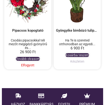
Pipacsos kopogtató
Gyöngyike bimbózó tulipánokkal fából készült kaspóban
Csodás pipacsokkal teli
Ha Te is szereted
mezőt megigéző gyönyörű
otthonodban az egyedi...
és...
6 900
Ft
26 900
Ft
Kosárba teszem
Tovább olvasom
Készleten
Elfogyott
HÁZHOZ
BANKKÁRTYÁS
EGYEDI
PRÉMIUM