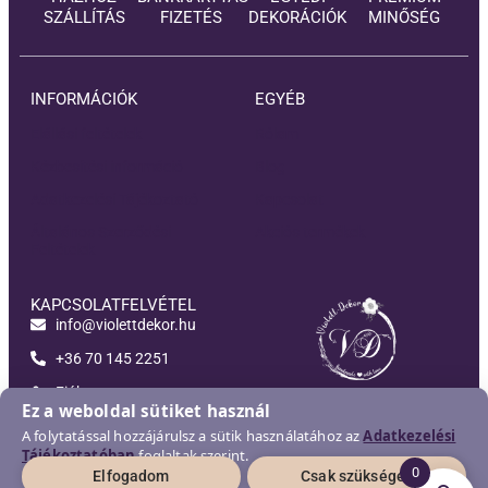
SZÁLLÍTÁS
FIZETÉS
DEKORÁCIÓK
MINŐSÉG
INFORMÁCIÓK
EGYÉB
Elállási feltételek
Rólam
Kézbesítési információ
Blog
Adatkezelési Tájékoztató
Kapcsolat
Általános Szerződési
Akciós termékek
Feltételek
KAPCSOLATFELVÉTEL
info@violettdekor.hu
+36 70 145 2251
Fiókom
Violett-Dekor
Ez a weboldal sütiket használ
A folytatással hozzájárulsz a sütik használatához az
Adatkezelési
Tájékoztatóban
foglaltak szerint.
0
Elfogadom
Csak szükséges