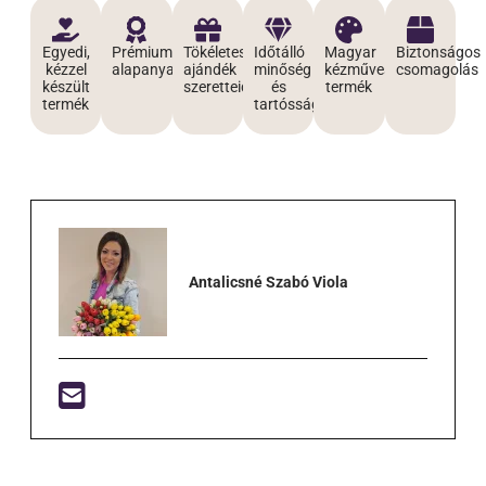
Egyedi,
Prémium
Tökéletes
Időtálló
Magyar
Biztonságos
kézzel
alapanyagokból
ajándék
minőség
kézműves
csomagolás
készült
szeretteidnek
és
termék
termék
tartósság
Antalicsné Szabó Viola