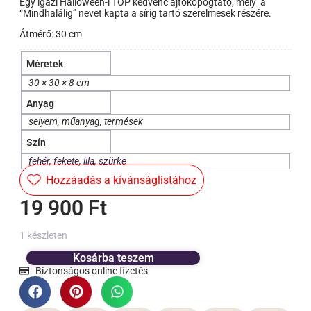
Egy igazi Halloween-i TOP kedvenc ajtókopogtató, mely’ a
“Mindhalálig” nevet kapta a sírig tartó szerelmesek részére.
Átmérő: 30 cm
Méretek
30 × 30 × 8 cm
Anyag
selyem, műanyag, termések
Szín
fehér
,
fekete
,
lila
,
szürke
Hozzáadás a kívánságlistához
19 900
Ft
1 készleten
Kosárba teszem
Biztonságos online fizetés