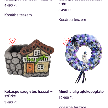
krém
4 490
Ft
3 490
Ft
Kosárba teszem
Kosárba teszem
Kőkaspó szögletes házzal –
Mindhalálig ajtókopogtató
szürke
19 900
Ft
3 490
Ft
Kosárba teszem