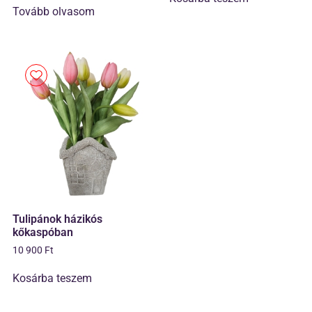
Tovább olvasom
Tulipánok házikós
kőkaspóban
10 900
Ft
Kosárba teszem