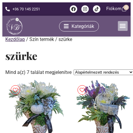
0
Fiókom
+36 70 145 2251
Kategóriák
Kezdőlap
/ Szín termék / szürke
szürke
Mind a(z) 7 találat megjelenítve