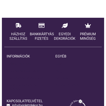
HÁZHOZ
BANKKÁRTYÁS
EGYEDI
PRÉMIUM
SZÁLLÍTÁS
FIZETÉS
DEKORÁCIÓK
MINŐSÉG
INFORMÁCIÓK
EGYÉB
Elállási feltételek
Rólam
Kézbesítési információ
Blog
Adatkezelési Tájékoztató
Kapcsolat
Általános Szerződési
Akciós termékek
Feltételek
KAPCSOLATFELVÉTEL
info@violettdekor.hu