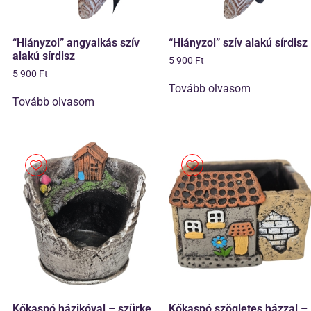
“Hiányzol” angyalkás szív
“Hiányzol” szív alakú sírdisz
alakú sírdisz
5 900
Ft
5 900
Ft
Tovább olvasom
Tovább olvasom
Kőkaspó házikóval – szürke
Kőkaspó szögletes házzal –