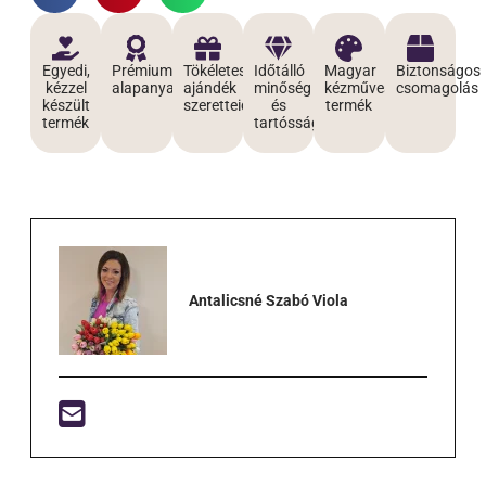
Egyedi,
Prémium
Tökéletes
Időtálló
Magyar
Biztonságos
kézzel
alapanyagokból
ajándék
minőség
kézműves
csomagolás
készült
szeretteidnek
és
termék
termék
tartósság
Antalicsné Szabó Viola