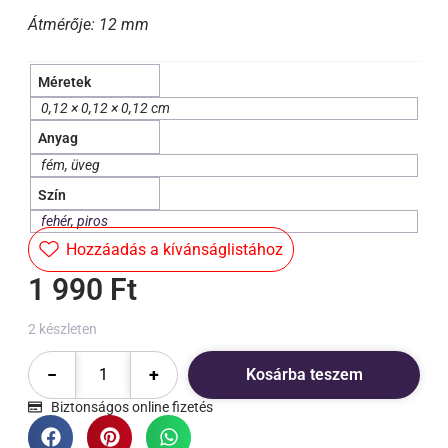
Átmérője: 12 mm
Méretek
0,12 × 0,12 × 0,12 cm
Anyag
fém, üveg
Szín
fehér
,
piros
Hozzáadás a kívánságlistához
1 990
Ft
2 készleten
−
+
Kosárba teszem
Biztonságos online fizetés