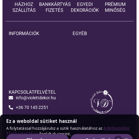
HÁZHOZ
BANKKÁRTYÁS
EGYEDI
PRÉMIUM
SZÁLLÍTÁS
FIZETÉS
DEKORÁCIÓK
MINŐSÉG
INFORMÁCIÓK
EGYÉB
Elállási feltételek
Rólam
Kézbesítési információ
Blog
Adatkezelési Tájékoztató
Kapcsolat
Általános Szerződési
Akciós termékek
Feltételek
KAPCSOLATFELVÉTEL
info@violettdekor.hu
+36 70 145 2251
Fiókom
Violett-Dekor
Ez a weboldal sütiket használ
A folytatással hozzájárulsz a sütik használatához az
Adatkezelési
Tájékoztatóban
foglaltak szerint.