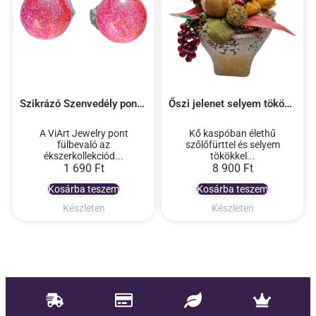
Szikrázó Szenvedély pont füli
Őszi jelenet selyem tökökkel, élethű szőlőfürttel asztali dekoráció
A ViArt Jewelry pont
Kő kaspóban élethű
fülbevaló az
szőlőfürttel és selyem
ékszerkollekciód...
tökökkel...
1 690
Ft
8 900
Ft
Kosárba teszem
Kosárba teszem
Készleten
Készleten