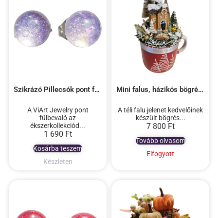
Szikrázó Pillecsók pont füli
Mini falus, házikós bögrés dekoráció – 2
A ViArt Jewelry pont
A téli falu jelenet kedvelőinek
fülbevaló az
készült bögrés...
ékszerkollekciód...
7 800
Ft
1 690
Ft
Tovább olvasom
Kosárba teszem
Elfogyott
Készleten