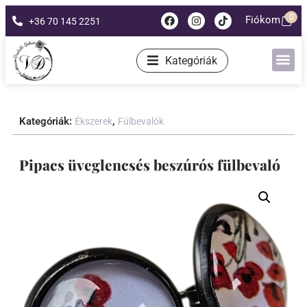
0
Fiókom
+36 70 145 2251
Kategóriák
Kategóriák:
,
Ékszerek
Fülbevalók
Pipacs üveglencsés beszúrós fülbevaló