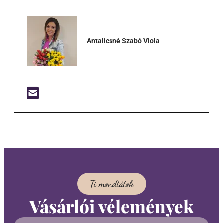
Antalicsné Szabó Viola
Ti mondtátok
Vásárlói vélemények