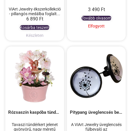
ViArt Jewelry ékszerkollekció
3 490
Ft
- pillangós medálba foglalt...
Tovább olvasom
6 890
Ft
Elfogyott
Kosárba teszem
Készleten
Rózsaszín kaspóba tündérkert jelenet magnóliával
Pitypang üveglencsés beszúrós fülbevaló
Tavaszi tündérkert jelenet
A ViArt Jewelry üveglencsés
gyönyörű, nagy méretű
fülbevaló az