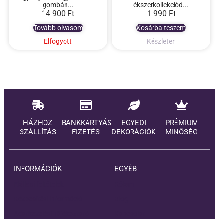
gombán...
ékszerkollekciód...
14 900
Ft
1 990
Ft
Tovább olvasom
Kosárba teszem
Elfogyott
Készleten
HÁZHOZ
BANKKÁRTYÁS
EGYEDI
PRÉMIUM
SZÁLLÍTÁS
FIZETÉS
DEKORÁCIÓK
MINŐSÉG
INFORMÁCIÓK
EGYÉB
Elállási feltételek
Rólam
Kézbesítési információ
Blog
Adatkezelési Tájékoztató
Kapcsolat