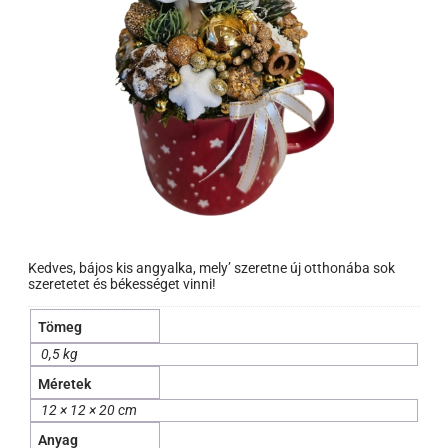
Kedves, bájos kis angyalka, mely’ szeretne új otthonába sok
szeretetet és békességet vinni!
Tömeg
0,5 kg
Méretek
12 × 12 × 20 cm
Anyag