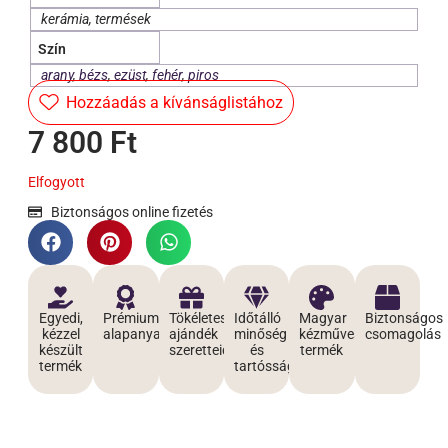
kerámia, termések
Szín
arany
,
bézs
,
ezüst
,
fehér
,
piros
Hozzáadás a kívánságlistához
7 800
Ft
Elfogyott
Biztonságos online fizetés
Egyedi,
Prémium
Tökéletes
Időtálló
Magyar
Biztonságos
kézzel
alapanyagokból
ajándék
minőség
kézműves
csomagolás
készült
szeretteidnek
és
termék
termék
tartósság