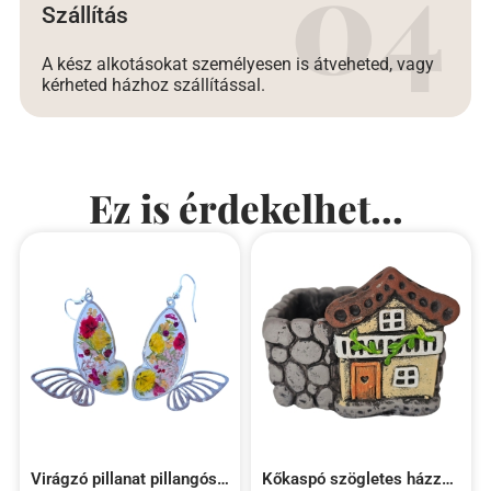
Szállítás
A kész alkotásokat személyesen is átveheted, vagy
kérheted házhoz szállítással.
Ez is érdekelhet...
Virágzó pillanat pillangós epoxy fülbevaló
Kőkaspó szögletes házzal – szürke