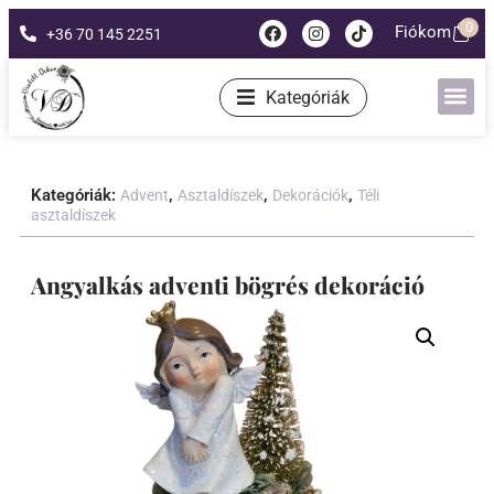
0
Fiókom
+36 70 145 2251
Kategóriák
Kategóriák:
,
,
,
Advent
Asztaldíszek
Dekorációk
Téli
asztaldíszek
Angyalkás adventi bögrés dekoráció