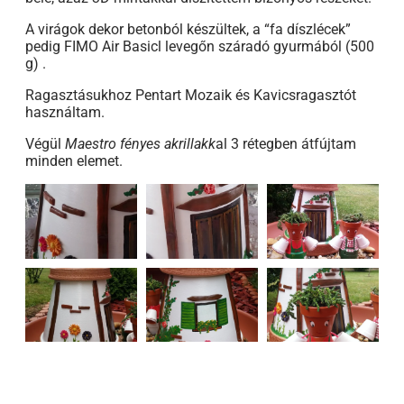
A virágok dekor betonból készültek, a “fa díszlécek”
pedig FIMO Air Basicl levegőn száradó gyurmából (500
g) .
Ragasztásukhoz Pentart Mozaik és Kavicsragasztót
használtam.
Végül
Maestro fényes akrillakk
al 3 rétegben átfújtam
minden elemet.