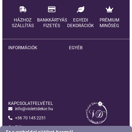
HÁZHOZ
BANKKÁRTYÁS
EGYEDI
PRÉMIUM
SZÁLLÍTÁS
FIZETÉS
DEKORÁCIÓK
MINŐSÉG
INFORMÁCIÓK
EGYÉB
Elállási feltételek
Rólam
Kézbesítési információ
Blog
Adatkezelési Tájékoztató
Kapcsolat
Általános Szerződési
Akciós termékek
Feltételek
KAPCSOLATFELVÉTEL
info@violettdekor.hu
+36 70 145 2251
Fiókom
Violett-Dekor
Ez a weboldal sütiket használ