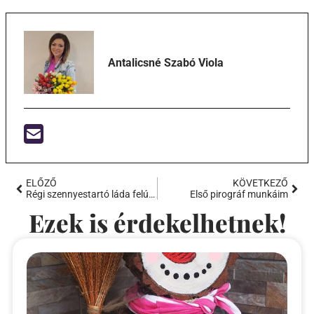
Antalicsné Szabó Viola
ELŐZŐ
KÖVETKEZŐ
Régi szennyestartó láda felújítása
Első pirográf munkáim
Ezek is érdekelhetnek!