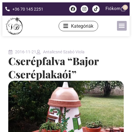
0
Fiókom
+36 70 145 2251
Kategóriák
2016-11-21
Antalicsné Szabó Viola
Cserépfalva “Bajor
Cseréplakaói”