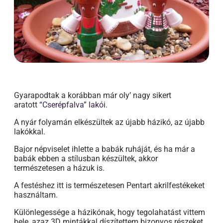
Gyarapodtak a korábban már oly’ nagy sikert
aratott
“Cserépfalva” lakói
.
A nyár folyamán elkészültek az újabb házikó, az újabb
lakókkal.
Bajor népviselet ihlette a babák ruháját, és ha már a
babák ebben a stílusban készültek, akkor
természetesen a házuk is.
A festéshez itt is természetesen Pentart akrilfestékeket
használtam.
Különlegessége a házikónak, hogy tegolahatást vittem
bele, azaz 3D mintákkal díszítettem bizonyos részeket.