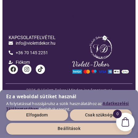
Adatkezelési Tájékoztató
Kapcsolat
Általános Szerződési
Akciós termékek
Feltételek
KAPCSOLATFELVÉTEL
info@violettdekor.hu
+36 70 145 2251
Fiókom
Violett-Dekor
2026 © Violett-Dekor | Minden jog fenntartva!
Ez a weboldal sütiket használ
Developed and supported by
New Generation Web
A folytatással hozzájárulsz a sütik használatához az
Adatkezelési
Tájékoztatóban
foglaltak szerint.
0
Elfogadom
Csak szükséges
Beállítások
Sütik beállítása