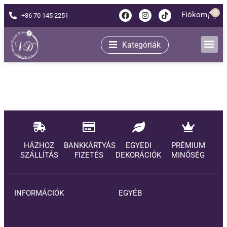
0
Fiókom
+36 70 145 2251
Kategóriák
HÁZHOZ
BANKKÁRTYÁS
EGYEDI
PRÉMIUM
SZÁLLÍTÁS
FIZETÉS
DEKORÁCIÓK
MINŐSÉG
INFORMÁCIÓK
EGYÉB
Elállási feltételek
Rólam
Kézbesítési információ
Blog