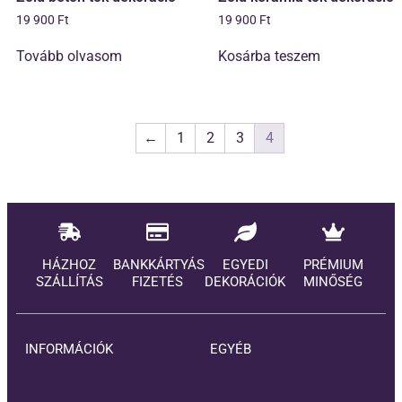
19 900
Ft
19 900
Ft
Tovább olvasom
Kosárba teszem
←
1
2
3
4
HÁZHOZ
BANKKÁRTYÁS
EGYEDI
PRÉMIUM
SZÁLLÍTÁS
FIZETÉS
DEKORÁCIÓK
MINŐSÉG
INFORMÁCIÓK
EGYÉB
Elállási feltételek
Rólam