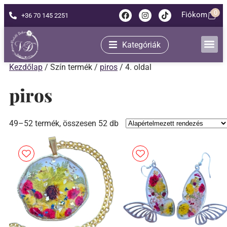
0
Fiókom
+36 70 145 2251
Kategóriák
Kezdőlap
/ Szín termék /
piros
/ 4. oldal
piros
49–52 termék, összesen 52 db