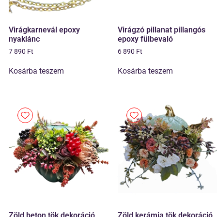
Virágkarnevál epoxy
Virágzó pillanat pillangós
nyaklánc
epoxy fülbevaló
7 890
Ft
6 890
Ft
Kosárba teszem
Kosárba teszem
Zöld beton tök dekoráció
Zöld kerámia tök dekoráció