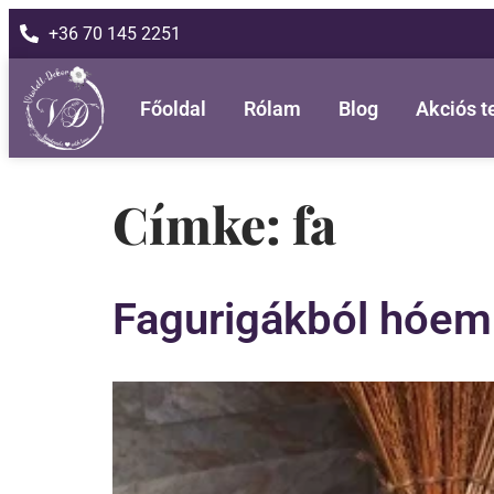
+36 70 145 2251
Főoldal
Rólam
Blog
Akciós 
Címke:
fa
Fagurigákból hóem