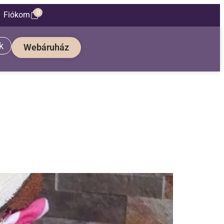
0
Fiókom
k
Webáruház