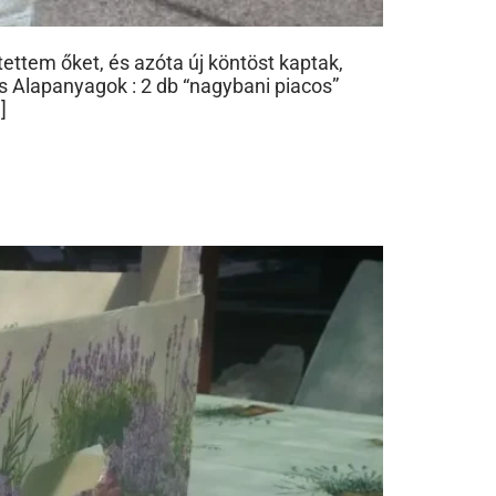
ttem őket, és azóta új köntöst kaptak,
 Alapanyagok : 2 db “nagybani piacos”
]