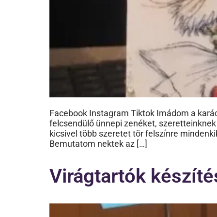
Facebook Instagram Tiktok Imádom a karács
felcsendülő ünnepi zenéket, szeretteinkne
kicsivel több szeretet tör felszínre minden
Bemutatom nektek az […]
Virágtartók készít