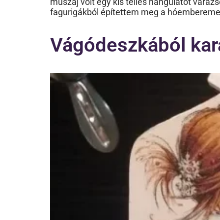
muszáj volt egy kis télies hangulatot vará
fagurigákból építettem meg a hóemberemet!
Vágódeszkából kar