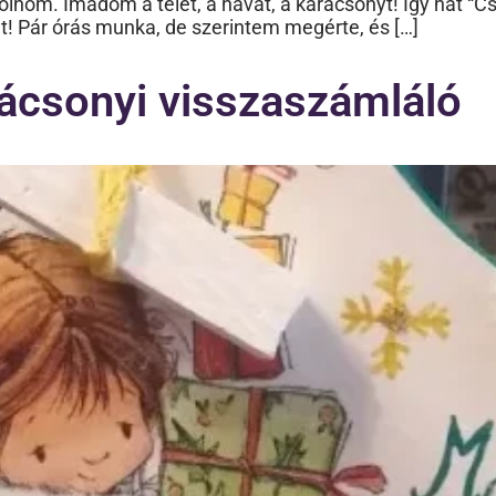
zsolnom. Imádom a telet, a havat, a karácsonyt! Így hát
 Pár órás munka, de szerintem megérte, és […]
ácsonyi visszaszámláló