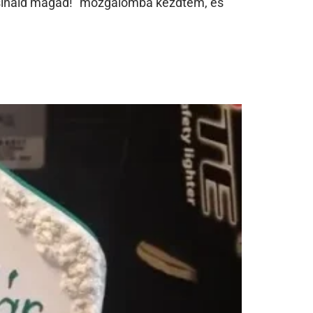
 “Csináld magad!” mozgalomba kezdtem, és