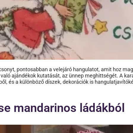
onyt, pontosabban a velejáró hangulatot, amit hoz magá
k való ajándékok kutatását, az ünnep meghittségét. A ka
kiből, és a különböző díszek, dekorációk is hangulatjaví
ése mandarinos ládákból