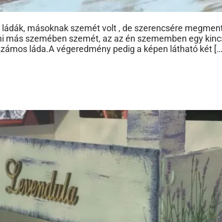
 ládák, másoknak szemét volt , de szerencsére megmente
 ami más szemében szemét, az az én szememben egy kincs
rszámos láda.A végeredmény pedig a képen látható két […