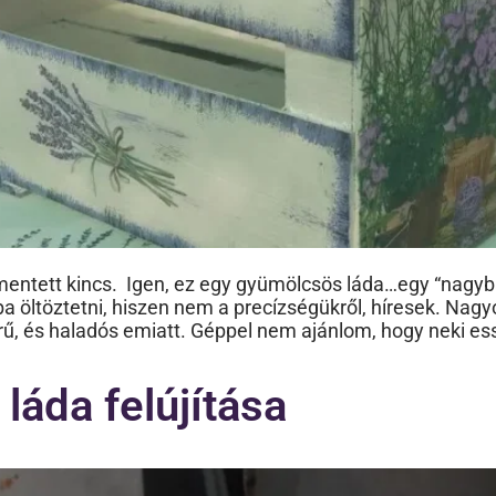
entett kincs. Igen, ez egy gyümölcsös láda…egy “nagyb
ba öltöztetni, hiszen nem a precízségükről, híresek. Na
ű, és haladós emiatt. Géppel nem ajánlom, hogy neki esse
láda felújítása