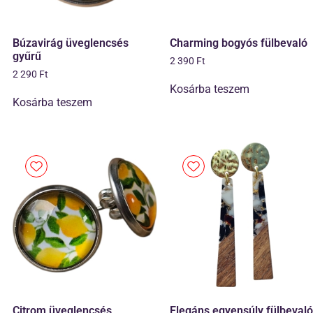
Búzavirág üveglencsés
Charming bogyós fülbevaló
gyűrű
2 390
Ft
2 290
Ft
Kosárba teszem
Kosárba teszem
Citrom üveglencsés
Elegáns egyensúly fülbevaló