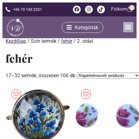
0
Fiókom
+36 70 145 2251
Kategóriák
Kezdőlap
/ Szín termék /
fehér
/ 2. oldal
fehér
17–32 termék, összesen 106 db