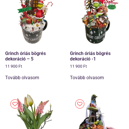
Grinch óriás bögrés
Grinch óriás bögrés
dekoráció – 5
dekoráció -1
11 900
Ft
11 900
Ft
Tovább olvasom
Tovább olvasom