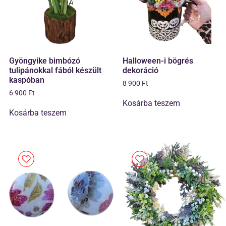
Gyöngyike bimbózó
Halloween-i bögrés
tulipánokkal fából készült
dekoráció
kaspóban
8 900
Ft
6 900
Ft
Kosárba teszem
Kosárba teszem