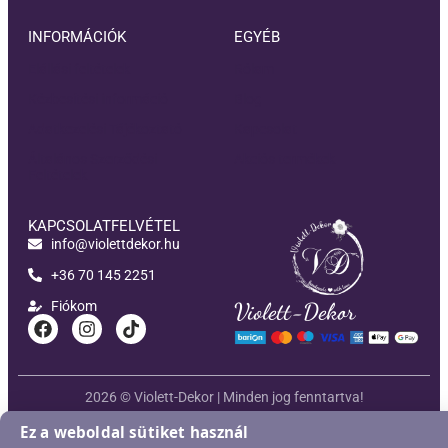
INFORMÁCIÓK
EGYÉB
Elállási feltételek
Rólam
Kézbesítési információ
Blog
Adatkezelési Tájékoztató
Kapcsolat
Általános Szerződési
Akciós termékek
Feltételek
KAPCSOLATFELVÉTEL
info@violettdekor.hu
+36 70 145 2251
Fiókom
Violett-Dekor
2026 © Violett-Dekor | Minden jog fenntartva!
Developed and supported by
New Generation Web
Ez a weboldal sütiket használ