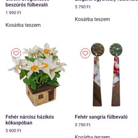
beszúrós fülbevaló
5 790
Ft
1 990
Ft
Kosárba teszem
Kosárba teszem
Fehér nárcisz házikós
Fehér sangria fülbevaló
kőkaspóban
5 790
Ft
5 900
Ft
Kosárba teszem