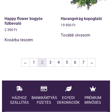
Happy flower bogyós
Harangvirág kopogtató
fülbevaló
19 900
Ft
2 390
Ft
Tovább olvasom
Kosárba teszem
←
1
2
3
4
5
6
7
→
HÁZHOZ
BANKKÁRTYÁS
EGYEDI
PRÉMIUM
SZÁLLÍTÁS
FIZETÉS
DEKORÁCIÓK
MINŐSÉG