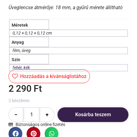
Üveglencse átmérője: 18 mm, a gyűrű mérete állítható
Méretek
0,12 × 0,12 × 0,12 cm
Anyag
fém, üveg
Szín
fehér
,
kék
Hozzáadás a kívánságlistához
2 290
Ft
2 készleten
−
+
Kosárba teszem
Biztonságos online fizetés