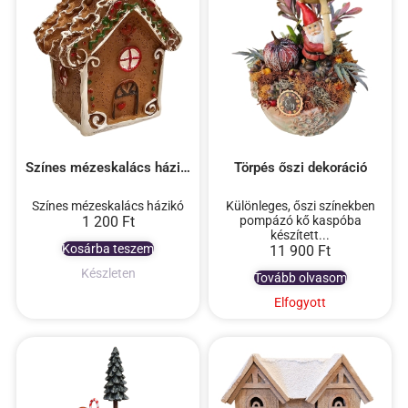
Színes mézeskalács házikó
Törpés őszi dekoráció
Színes mézeskalács házikó
Különleges, őszi színekben
1 200
Ft
pompázó kő kaspóba
készített...
Kosárba teszem
11 900
Ft
Készleten
Tovább olvasom
Elfogyott