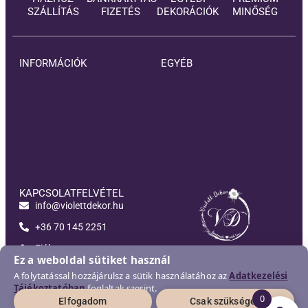
SZÁLLÍTÁS
FIZETÉS
DEKORÁCIÓK
MINŐSÉG
INFORMÁCIÓK
EGYÉB
Elállási feltételek
Rólam
Kézbesítési információ
Blog
Adatkezelési Tájékoztató
Kapcsolat
Általános Szerződési
Akciós termékek
Feltételek
KAPCSOLATFELVÉTEL
info@violettdekor.hu
+36 70 145 2251
Fiókom
Violett-Dekor
Ez a weboldal sütiket használ
A folytatással hozzájárulsz a sütik használatához az
Adatkezelési
Tájékoztatóban
foglaltak szerint.
0
Elfogadom
Csak szükséges