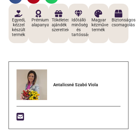
Egyedi,
Prémium
Tökéletes
Időtálló
Magyar
Biztonságos
kézzel
alapanyagokból
ajándék
minőség
kézműves
csomagolás
készült
szeretteidnek
és
termék
termék
tartósság
Antalicsné Szabó Viola