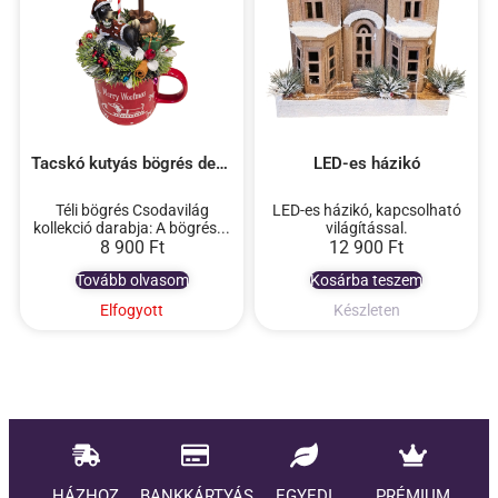
Tacskó kutyás bögrés dekoráció
LED-es házikó
Téli bögrés Csodavilág
LED-es házikó, kapcsolható
kollekció darabja: A bögrés...
világítással.
8 900
Ft
12 900
Ft
Tovább olvasom
Kosárba teszem
Elfogyott
Készleten
HÁZHOZ
BANKKÁRTYÁS
EGYEDI
PRÉMIUM