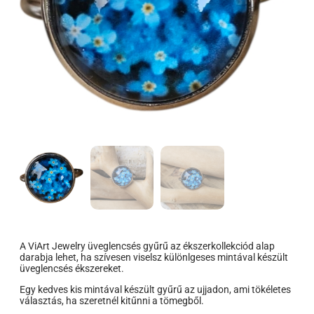
A ViArt Jewelry üveglencsés gyűrű az ékszerkollekciód alap
darabja lehet, ha szívesen viselsz különlgeses mintával készült
üveglencsés ékszereket.
Egy kedves kis mintával készült gyűrű az ujjadon, ami tökéletes
választás, ha szeretnél kitűnni a tömegből.