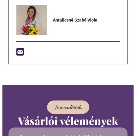
Antalicsné Szabó Viola
Ti mondtátok
Vásárlói vélemények