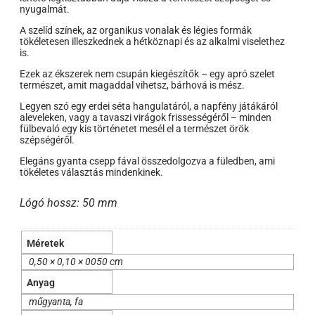
nyugalmát.
A szelíd színek, az organikus vonalak és légies formák
tökéletesen illeszkednek a hétköznapi és az alkalmi viselethez
is.
Ezek az ékszerek nem csupán kiegészítők – egy apró szelet
természet, amit magaddal vihetsz, bárhová is mész.
Legyen szó egy erdei séta hangulatáról, a napfény játákáról
aleveleken, vagy a tavaszi virágok frissességéről – minden
fülbevaló egy kis történetet mesél el a természet örök
szépségéről.
Elegáns gyanta csepp fával összedolgozva a füledben, ami
tökéletes választás mindenkinek.
Lógó hossz: 50 mm
Méretek
0,50 × 0,10 × 0050 cm
Anyag
műgyanta, fa