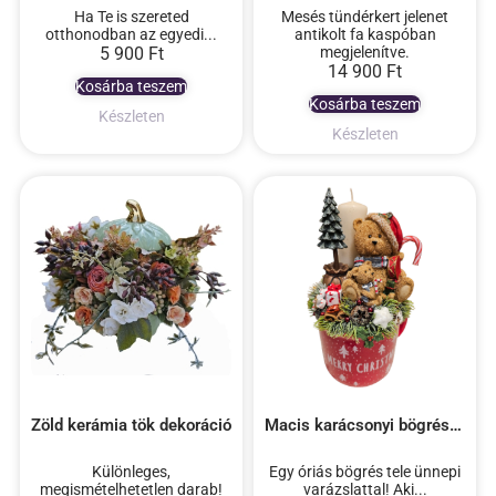
Ha Te is szereted
Mesés tündérkert jelenet
otthonodban az egyedi...
antikolt fa kaspóban
5 900
Ft
megjelenítve.
14 900
Ft
Kosárba teszem
Kosárba teszem
Készleten
Készleten
Zöld kerámia tök dekoráció
Macis karácsonyi bögrés dekoráció
Különleges,
Egy óriás bögrés tele ünnepi
megismételhetetlen darab!
varázslattal! Aki...