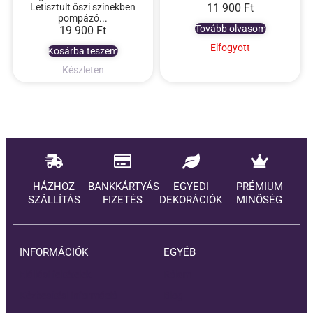
Letisztult őszi színekben
11 900
Ft
pompázó...
Tovább olvasom
19 900
Ft
Elfogyott
Kosárba teszem
Készleten
HÁZHOZ
BANKKÁRTYÁS
EGYEDI
PRÉMIUM
SZÁLLÍTÁS
FIZETÉS
DEKORÁCIÓK
MINŐSÉG
INFORMÁCIÓK
EGYÉB
Elállási feltételek
Rólam
Kézbesítési információ
Blog