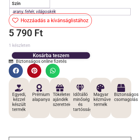
Szín
arany
,
fehér
,
világoskék
Hozzáadás a kívánságlistához
5 790
Ft
1 készleten
Kosárba teszem
Biztonságos online fizetés
Egyedi,
Prémium
Tökéletes
Időtálló
Magyar
Biztonságos
kézzel
alapanyagokból
ajándék
minőség
kézműves
csomagolás
készült
szeretteidnek
és
termék
termék
tartósság