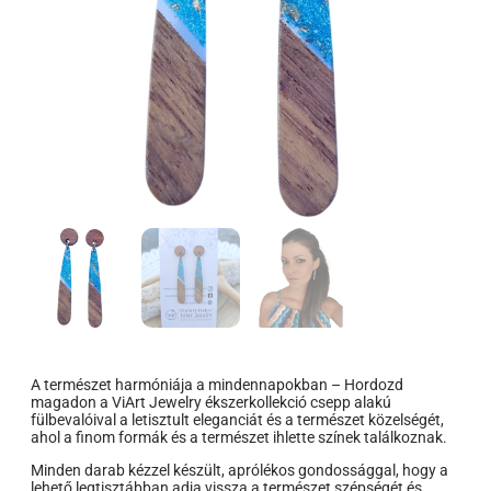
A természet harmóniája a mindennapokban – Hordozd
magadon a ViArt Jewelry ékszerkollekció csepp alakú
fülbevalóival a letisztult eleganciát és a természet közelségét,
ahol a finom formák és a természet ihlette színek találkoznak.
Minden darab kézzel készült, aprólékos gondossággal, hogy a
lehető legtisztábban adja vissza a természet szépségét és