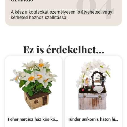
A kész alkotásokat személyesen is átveheted, vagy
kérheted házhoz szállítással.
Ez is érdekelhet...
Fehér nárcisz házikós kőkaspóban
Tündér unikornis háton hintával fa kaspóban