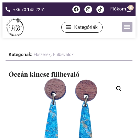
0
Fiókom
+36 70 145 2251
Kategóriák
Kategóriák:
,
Ékszerek
Fülbevalók
Óceán kincse fülbevaló