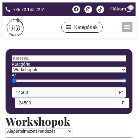
0
Fiókom
+36 70 145 2251
Kategóriák
Kategória
Ár
Ft
Ft
Workshopok