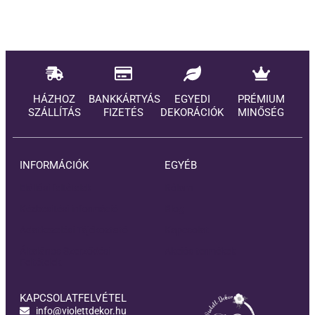
HÁZHOZ
BANKKÁRTYÁS
EGYEDI
PRÉMIUM
SZÁLLÍTÁS
FIZETÉS
DEKORÁCIÓK
MINŐSÉG
INFORMÁCIÓK
EGYÉB
Elállási feltételek
Rólam
Kézbesítési információ
Blog
Adatkezelési Tájékoztató
Kapcsolat
Általános Szerződési
Akciós termékek
Feltételek
KAPCSOLATFELVÉTEL
info@violettdekor.hu